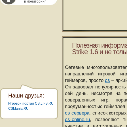
в мониторинг
Полезная информа
Strike 1.6 и не толь
Сетевые многопользовате
направлений игровой и
геймеров, просто
cs
– ярки
Он завоевал популярность 
сей день, несмотря на 
Наши друзья:
совершенных игр, пора
Игровой портал CS.LIFS.RU
продуманностью геймплея 
CSMania.RU
cs сервера
, список которы
cs-online.ru
, позволяют т
участие в виртуальных п