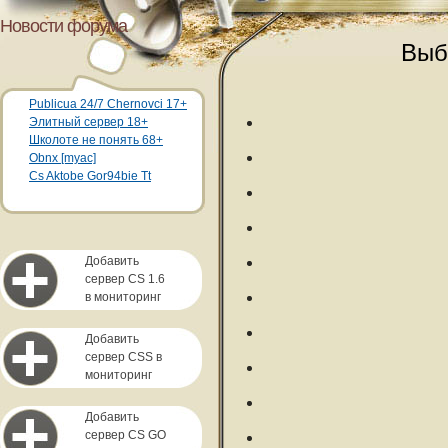
Новости форума
Выб
Publicua 24/7 Chernovci 17+
Элитный сервер 18+
Школоте не понять 68+
Obnx [myac]
Cs Aktobe Gor94bie Tt
Добавить
сервер CS 1.6
в мониторинг
Добавить
сервер CSS в
мониторинг
Добавить
сервер CS GO