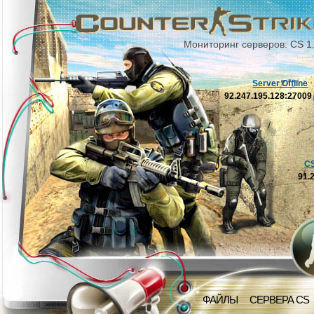
Мониторинг серверов: CS 1
Server Offline
92.247.195.128:2700
C
91.
ФАЙЛЫ
СЕРВЕРА CS