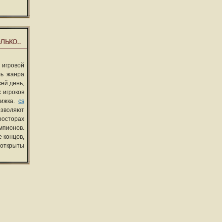
лько..
 игровой
ль жанра
сей день,
 игроков
вижка.
cs
озволяют
росторах
мпионов.
 концов,
 открыты