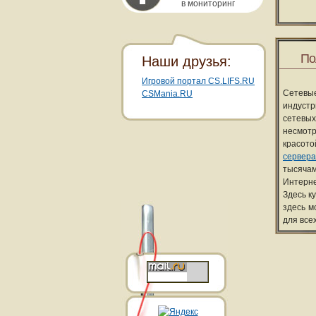
в мониторинг
По
Наши друзья:
Игровой портал CS.LIFS.RU
Сетевы
CSMania.RU
индуст
сетевых
несмотр
красот
сервера
тысячам
Интерне
Здесь к
здесь м
для все