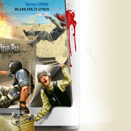
Server Offline
45.144.155.71:27015
[OFF]