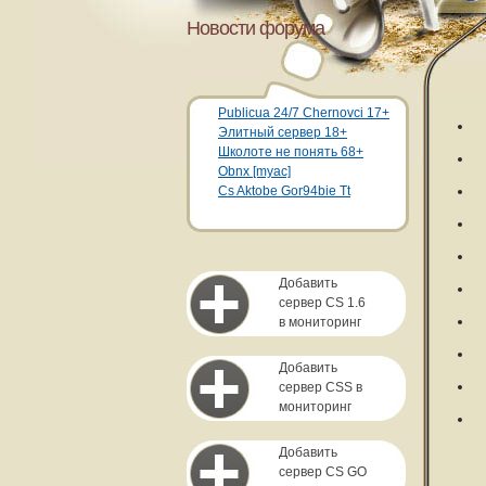
Новости форума
Publicua 24/7 Chernovci 17+
Элитный сервер 18+
Школоте не понять 68+
Obnx [myac]
Cs Aktobe Gor94bie Tt
Добавить
сервер CS 1.6
в мониторинг
Добавить
сервер CSS в
мониторинг
Добавить
сервер CS GO