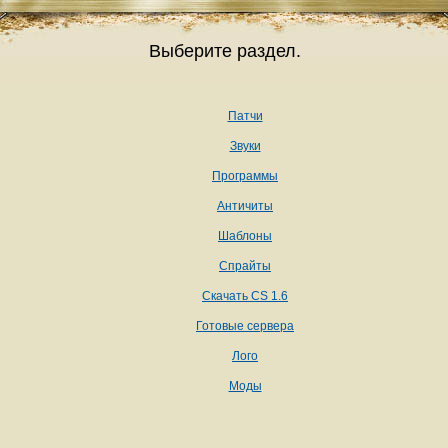
Выберите раздел.
Патчи
Звуки
Программы
Античиты
Шаблоны
Спрайты
Скачать CS 1.6
Готовые сервера
Лого
Моды