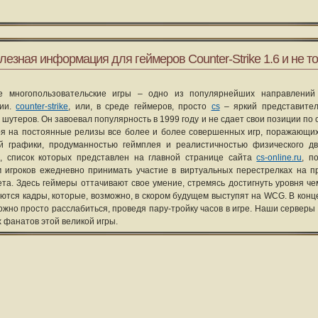
лезная информация для геймеров Counter-Strike 1.6 и не то
е многопользовательские игры – одно из популярнейших направлений
рии.
counter-strike
, или, в среде геймеров, просто
cs
– яркий представите
 шутеров. Он завоевал популярность в 1999 году и не сдает свои позиции по 
я на постоянные релизы все более и более совершенных игр, поражающих
ой графики, продуманностью геймплея и реалистичностью физического д
, список которых представлен на главной странице сайта
cs-online.ru
, п
 игроков ежедневно принимать участие в виртуальных перестрелках на п
та. Здесь геймеры оттачивают свое умение, стремясь достигнуть уровня че
уются кадры, которые, возможно, в скором будущем выступят на WCG. В конце
ожно просто расслабиться, проведя пару-тройку часов в игре. Наши серверы
х фанатов этой великой игры.