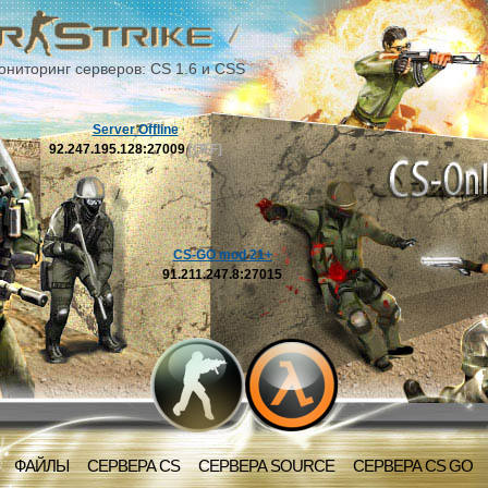
ониторинг серверов: CS 1.6 и CSS
Server Offline
92.247.195.128:27009
[OFF]
CS-GO mod 21+
91.211.247.8:27015
ФАЙЛЫ
СЕРВЕРА CS
СЕРВЕРА SOURCE
СЕРВЕРА CS GO