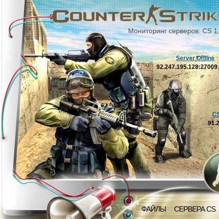
Мониторинг серверов: CS 1
Server Offline
92.247.195.128:2700
C
91.
ФАЙЛЫ
СЕРВЕРА CS