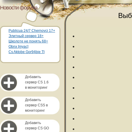
Новости форума
Выб
Publicua 24/7 Chernovci 17+
Элитный сервер 18+
Школоте не понять 68+
Obnx [myac]
Cs Aktobe Gor94bie Tt
Добавить
сервер CS 1.6
в мониторинг
Добавить
сервер CSS в
мониторинг
Добавить
сервер CS GO