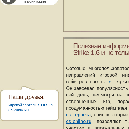
в мониторинг
Полезная информа
Strike 1.6 и не толь
Сетевые многопользовате
направлений игровой и
геймеров, просто
cs
– ярки
Он завоевал популярность 
сей день, несмотря на 
Наши друзья:
совершенных игр, пора
Игровой портал CS.LIFS.RU
продуманностью геймплея 
CSMania.RU
cs сервера
, список которы
cs-online.ru
, позволяют т
участие в виртуальных п