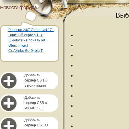
Новости форума
Выб
Publicua 24/7 Chernovci 17+
Элитный сервер 18+
Школоте не понять 68+
Obnx [myac]
Cs Aktobe Gor94bie Tt
Добавить
сервер CS 1.6
в мониторинг
Добавить
сервер CSS в
мониторинг
Добавить
сервер CS GO