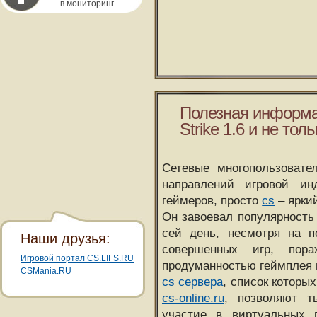
в мониторинг
Полезная информа
Strike 1.6 и не толь
Сетевые многопользовате
направлений игровой и
геймеров, просто
cs
– ярки
Он завоевал популярность 
сей день, несмотря на 
Наши друзья:
совершенных игр, пора
Игровой портал CS.LIFS.RU
продуманностью геймплея 
CSMania.RU
cs сервера
, список которы
cs-online.ru
, позволяют т
участие в виртуальных п