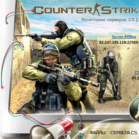
Мониторинг серверов: CS 1
Server Offline
92.247.195.128:2700
C
91.
ФАЙЛЫ
СЕРВЕРА CS