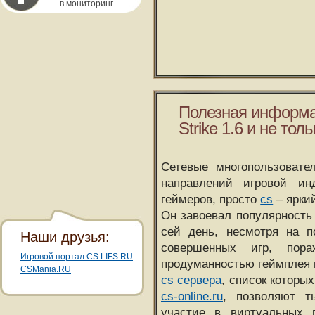
в мониторинг
Полезная информа
Strike 1.6 и не толь
Сетевые многопользовате
направлений игровой и
геймеров, просто
cs
– ярки
Он завоевал популярность 
сей день, несмотря на 
Наши друзья:
совершенных игр, пора
Игровой портал CS.LIFS.RU
продуманностью геймплея 
CSMania.RU
cs сервера
, список которы
cs-online.ru
, позволяют т
участие в виртуальных п