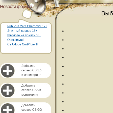
Новости форума
Выб
Publicua 24/7 Chernovci 17+
Элитный сервер 18+
Школоте не понять 68+
Obnx [myac]
Cs Aktobe Gor94bie Tt
Добавить
сервер CS 1.6
в мониторинг
Добавить
сервер CSS в
мониторинг
Добавить
сервер CS GO