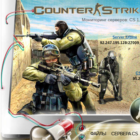
Мониторинг серверов: CS 1
Server Offline
92.247.195.128:2700
C
91.
ФАЙЛЫ
СЕРВЕРА CS