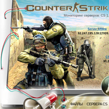
Мониторинг серверов: CS 1
Server Offline
92.247.195.128:2700
C
91.
ФАЙЛЫ
СЕРВЕРА CS