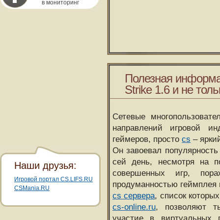
в мониторинг
Полезная информа
Strike 1.6 и не толь
Сетевые многопользовате
направлений игровой и
геймеров, просто
cs
– ярки
Он завоевал популярность 
сей день, несмотря на 
Наши друзья:
совершенных игр, пора
Игровой портал CS.LIFS.RU
продуманностью геймплея 
CSMania.RU
cs сервера
, список которы
cs-online.ru
, позволяют т
участие в виртуальных п