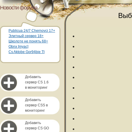
Новости форума
Выб
Publicua 24/7 Chernovci 17+
Элитный сервер 18+
Школоте не понять 68+
Obnx [myac]
Cs Aktobe Gor94bie Tt
Добавить
сервер CS 1.6
в мониторинг
Добавить
сервер CSS в
мониторинг
Добавить
сервер CS GO