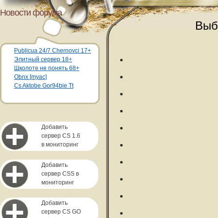
Новости форума
Выб
Publicua 24/7 Chernovci 17+
Элитный сервер 18+
Школоте не понять 68+
Obnx [myac]
Cs Aktobe Gor94bie Tt
Добавить
сервер CS 1.6
в мониторинг
Добавить
сервер CSS в
мониторинг
Добавить
сервер CS GO