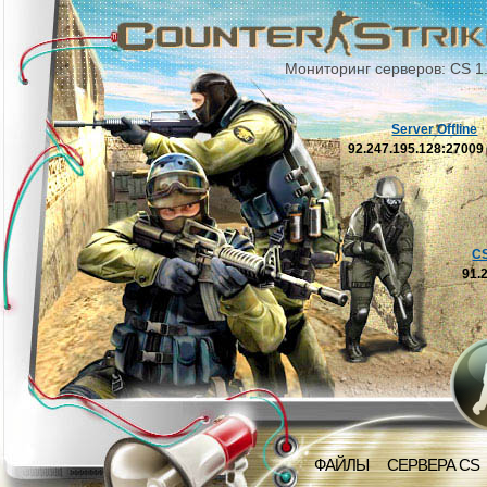
Мониторинг серверов: CS 1
Server Offline
92.247.195.128:2700
C
91.
ФАЙЛЫ
СЕРВЕРА CS