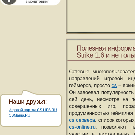
в мониторинг
Полезная информа
Strike 1.6 и не толь
Сетевые многопользовате
направлений игровой и
геймеров, просто
cs
– ярки
Он завоевал популярность 
сей день, несмотря на 
Наши друзья:
совершенных игр, пора
Игровой портал CS.LIFS.RU
продуманностью геймплея 
CSMania.RU
cs сервера
, список которы
cs-online.ru
, позволяют т
участие в виртуальных п