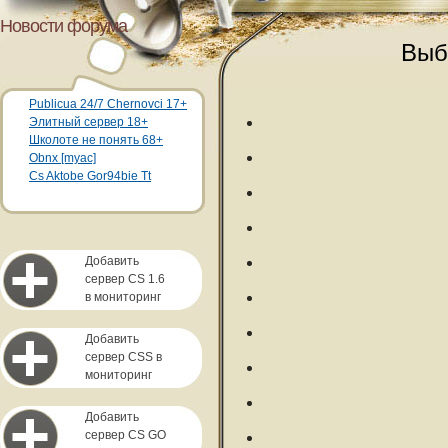
Новости форума
Выб
Publicua 24/7 Chernovci 17+
Элитный сервер 18+
Школоте не понять 68+
Obnx [myac]
Cs Aktobe Gor94bie Tt
Добавить
сервер CS 1.6
в мониторинг
Добавить
сервер CSS в
мониторинг
Добавить
сервер CS GO