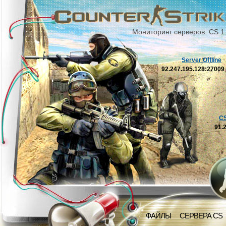
Мониторинг серверов: CS 1
Server Offline
92.247.195.128:2700
C
91.
ФАЙЛЫ
СЕРВЕРА CS