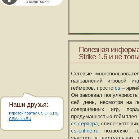
в мониторинг
Полезная информа
Strike 1.6 и не толь
Сетевые многопользовате
направлений игровой и
геймеров, просто
cs
– ярки
Он завоевал популярность 
сей день, несмотря на 
Наши друзья:
совершенных игр, пора
Игровой портал CS.LIFS.RU
продуманностью геймплея 
CSMania.RU
cs сервера
, список которы
cs-online.ru
, позволяют т
участие в виртуальных п