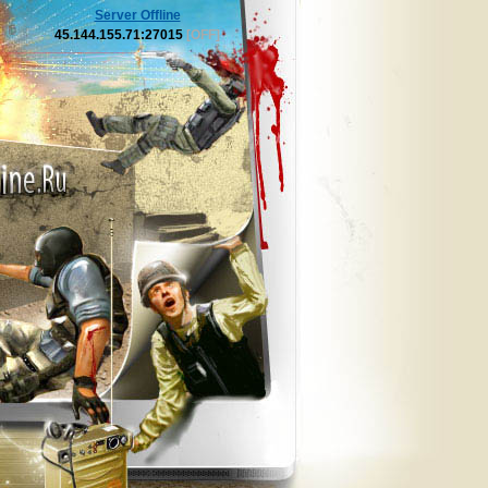
Server Offline
45.144.155.71:27015
[OFF]