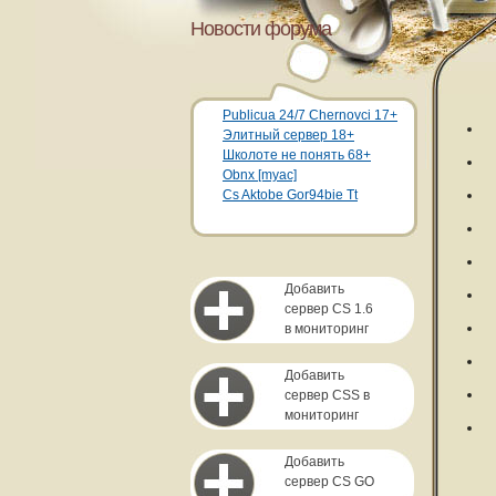
Новости форума
Publicua 24/7 Chernovci 17+
Элитный сервер 18+
Школоте не понять 68+
Obnx [myac]
Cs Aktobe Gor94bie Tt
Добавить
сервер CS 1.6
в мониторинг
Добавить
сервер CSS в
мониторинг
Добавить
сервер CS GO