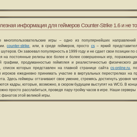
лезная информация для геймеров Counter-Strike 1.6 и не то
е многопользовательские игры – одно из популярнейших направлений
рии.
counter-strike
, или, в среде геймеров, просто
cs
– яркий представите
 шутеров. Он завоевал популярность в 1999 году и не сдает свои позиции по 
я на постоянные релизы все более и более совершенных игр, поражающих
ой графики, продуманностью геймплея и реалистичностью физического д
, список которых представлен на главной странице сайта
cs-online.ru
, п
 игроков ежедневно принимать участие в виртуальных перестрелках на п
та. Здесь геймеры оттачивают свое умение, стремясь достигнуть уровня че
уются кадры, которые, возможно, в скором будущем выступят на WCG. В конце
ожно просто расслабиться, проведя пару-тройку часов в игре. Наши серверы
х фанатов этой великой игры.