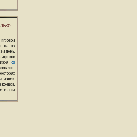
лько..
 игровой
ль жанра
сей день,
 игроков
вижка.
cs
озволяют
росторах
мпионов.
 концов,
 открыты