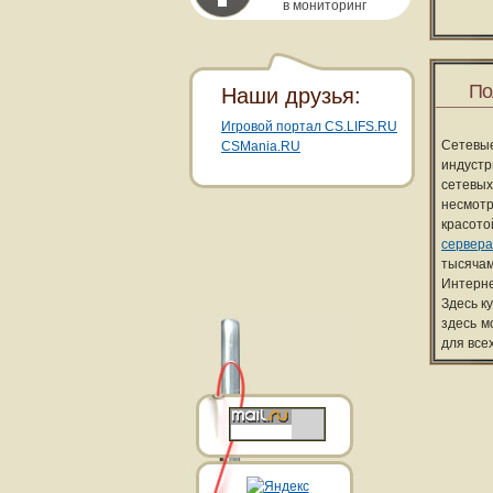
в мониторинг
По
Наши друзья:
Игровой портал CS.LIFS.RU
Сетевы
CSMania.RU
индуст
сетевых
несмотр
красот
сервера
тысячам
Интерне
Здесь к
здесь м
для все