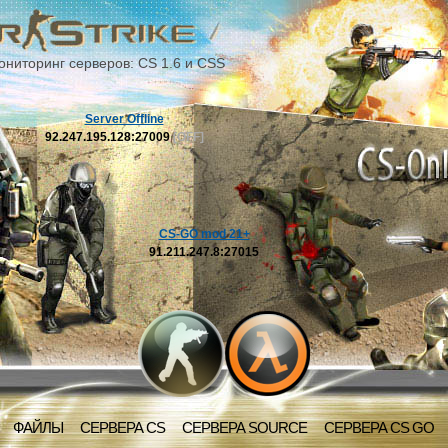
ониторинг серверов: CS 1.6 и CSS
Server Offline
92.247.195.128:27009
[OFF]
CS-GO mod 21+
91.211.247.8:27015
ФАЙЛЫ
СЕРВЕРА CS
СЕРВЕРА SOURCE
СЕРВЕРА CS GO