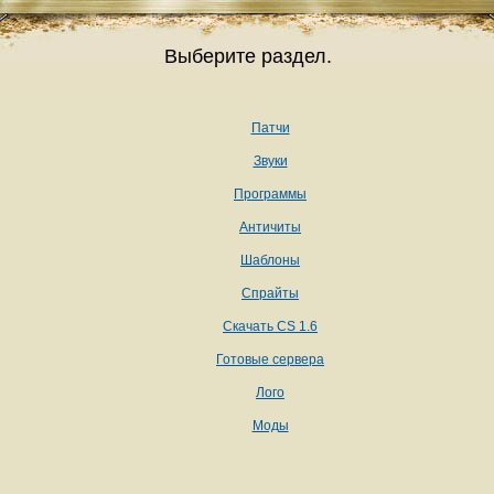
Выберите раздел.
Патчи
Звуки
Программы
Античиты
Шаблоны
Спрайты
Скачать CS 1.6
Готовые сервера
Лого
Моды