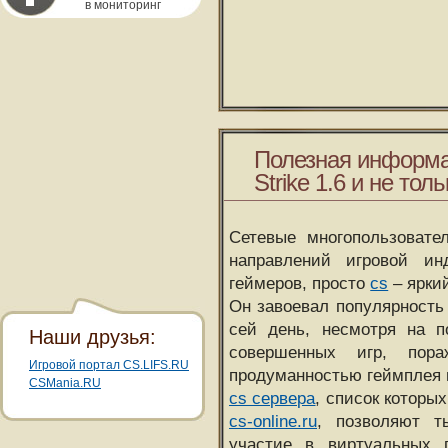
в мониторинг
Полезная информа
Strike 1.6 и не толь
Сетевые многопользовате
направлений игровой и
геймеров, просто
cs
– ярки
Он завоевал популярность 
сей день, несмотря на 
Наши друзья:
совершенных игр, пора
Игровой портал CS.LIFS.RU
продуманностью геймплея 
CSMania.RU
cs сервера
, список которы
cs-online.ru
, позволяют т
участие в виртуальных п