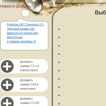
Новости форума
Выб
Publicua 24/7 Chernovci 17+
Элитный сервер 18+
Школоте не понять 68+
Obnx [myac]
Cs Aktobe Gor94bie Tt
Добавить
сервер CS 1.6
в мониторинг
Добавить
сервер CSS в
мониторинг
Добавить
сервер CS GO