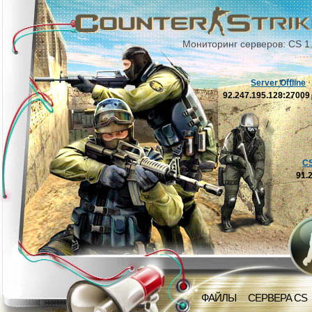
Мониторинг серверов: CS 1
Server Offline
92.247.195.128:2700
C
91.
ФАЙЛЫ
СЕРВЕРА CS