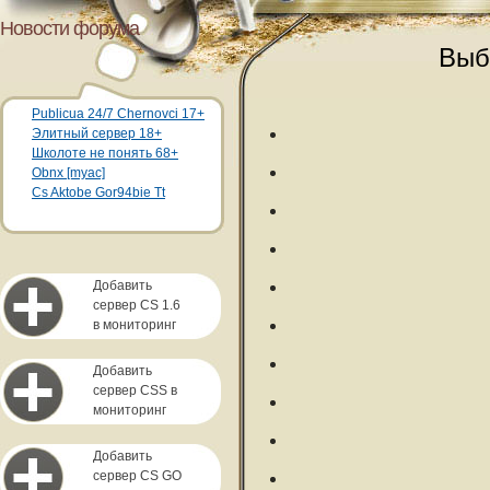
Новости форума
Выб
Publicua 24/7 Chernovci 17+
Элитный сервер 18+
Школоте не понять 68+
Obnx [myac]
Cs Aktobe Gor94bie Tt
Добавить
сервер CS 1.6
в мониторинг
Добавить
сервер CSS в
мониторинг
Добавить
сервер CS GO