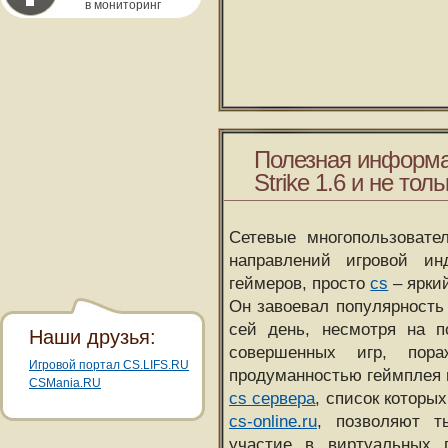
в мониторинг
Полезная информа
Strike 1.6 и не толь
Сетевые многопользовате
направлений игровой и
геймеров, просто
cs
– ярки
Он завоевал популярность 
сей день, несмотря на 
Наши друзья:
совершенных игр, пора
Игровой портал CS.LIFS.RU
продуманностью геймплея 
CSMania.RU
cs сервера
, список которы
cs-online.ru
, позволяют т
участие в виртуальных п