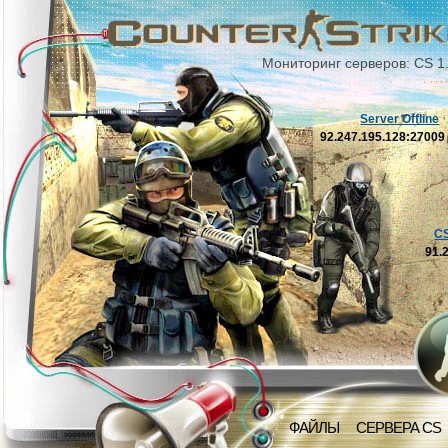
Мониторинг серверов: CS 1
Server Offline
92.247.195.128:2700
C
91.
ФАЙЛЫ
СЕРВЕРА CS