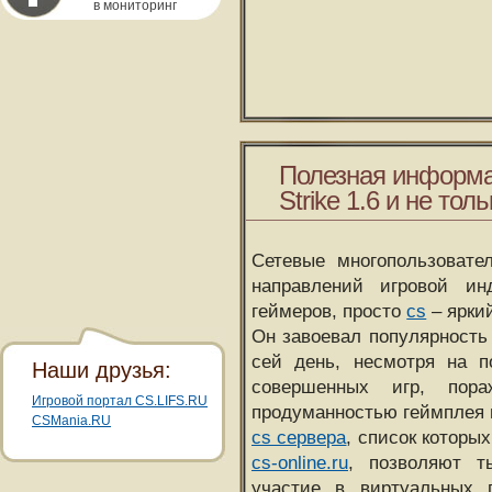
в мониторинг
Полезная информа
Strike 1.6 и не толь
Сетевые многопользовате
направлений игровой и
геймеров, просто
cs
– ярки
Он завоевал популярность 
сей день, несмотря на 
Наши друзья:
совершенных игр, пора
Игровой портал CS.LIFS.RU
продуманностью геймплея 
CSMania.RU
cs сервера
, список которы
cs-online.ru
, позволяют т
участие в виртуальных п