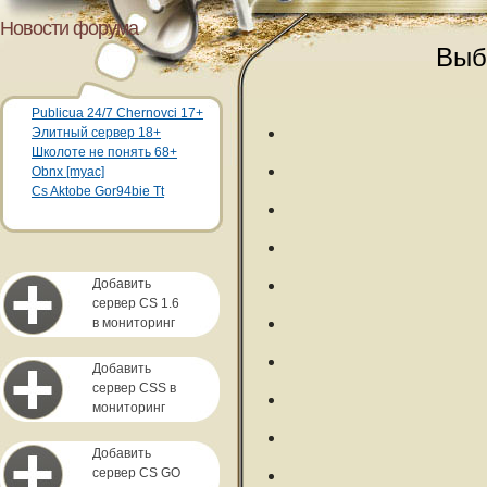
Новости форума
Выб
Publicua 24/7 Chernovci 17+
Элитный сервер 18+
Школоте не понять 68+
Obnx [myac]
Cs Aktobe Gor94bie Tt
Добавить
сервер CS 1.6
в мониторинг
Добавить
сервер CSS в
мониторинг
Добавить
сервер CS GO