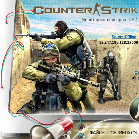
Мониторинг серверов: CS 1
Server Offline
92.247.195.128:2700
C
91.
ФАЙЛЫ
СЕРВЕРА CS