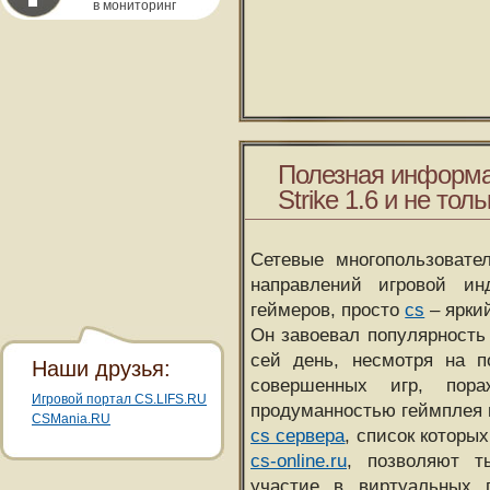
в мониторинг
Полезная информа
Strike 1.6 и не толь
Сетевые многопользовате
направлений игровой и
геймеров, просто
cs
– ярки
Он завоевал популярность 
сей день, несмотря на 
Наши друзья:
совершенных игр, пора
Игровой портал CS.LIFS.RU
продуманностью геймплея 
CSMania.RU
cs сервера
, список которы
cs-online.ru
, позволяют т
участие в виртуальных п