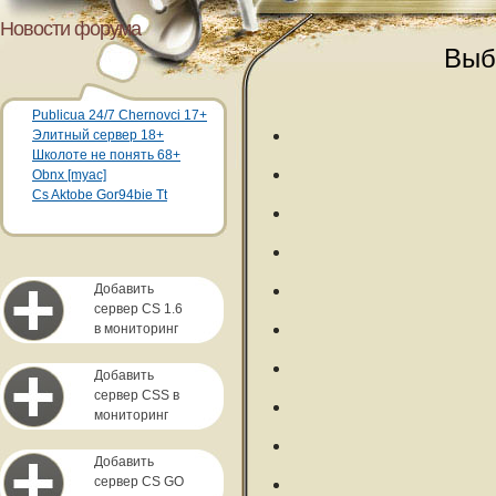
Новости форума
Выб
Publicua 24/7 Chernovci 17+
Элитный сервер 18+
Школоте не понять 68+
Obnx [myac]
Cs Aktobe Gor94bie Tt
Добавить
сервер CS 1.6
в мониторинг
Добавить
сервер CSS в
мониторинг
Добавить
сервер CS GO