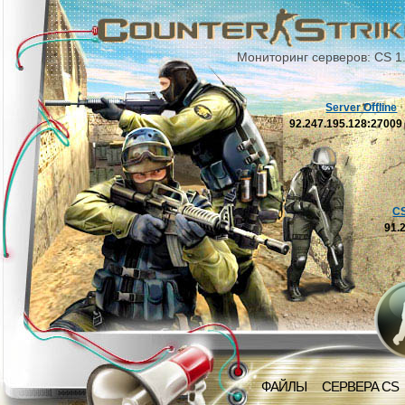
Мониторинг серверов: CS 1
Server Offline
92.247.195.128:2700
C
91.
ФАЙЛЫ
СЕРВЕРА CS