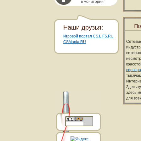
в мониторинг
По
Наши друзья:
Игровой портал CS.LIFS.RU
Сетевы
CSMania.RU
индуст
сетевых
несмотр
красот
сервера
тысячам
Интерне
Здесь к
здесь м
для все