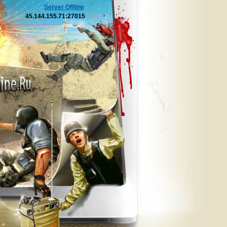
Server Offline
45.144.155.71:27015
[OFF]