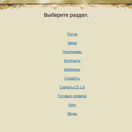
Выберите раздел.
Патчи
Звуки
Программы
Античиты
Шаблоны
Спрайты
Скачать CS 1.6
Готовые сервера
Лого
Моды