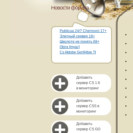
Новости форума
Publicua 24/7 Chernovci 17+
Элитный сервер 18+
Школоте не понять 68+
Obnx [myac]
Cs Aktobe Gor94bie Tt
Добавить
сервер CS 1.6
в мониторинг
Добавить
сервер CSS в
мониторинг
Добавить
сервер CS GO