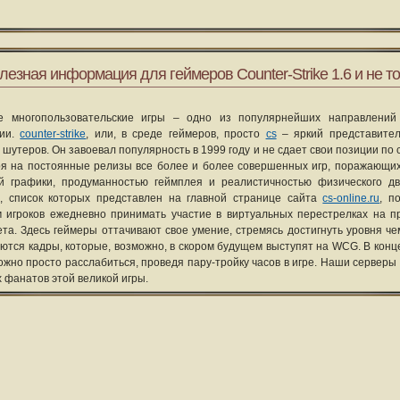
лезная информация для геймеров Counter-Strike 1.6 и не то
е многопользовательские игры – одно из популярнейших направлений
рии.
counter-strike
, или, в среде геймеров, просто
cs
– яркий представите
 шутеров. Он завоевал популярность в 1999 году и не сдает свои позиции по 
я на постоянные релизы все более и более совершенных игр, поражающих
ой графики, продуманностью геймплея и реалистичностью физического д
, список которых представлен на главной странице сайта
cs-online.ru
, п
 игроков ежедневно принимать участие в виртуальных перестрелках на п
та. Здесь геймеры оттачивают свое умение, стремясь достигнуть уровня че
уются кадры, которые, возможно, в скором будущем выступят на WCG. В конце
ожно просто расслабиться, проведя пару-тройку часов в игре. Наши серверы
х фанатов этой великой игры.