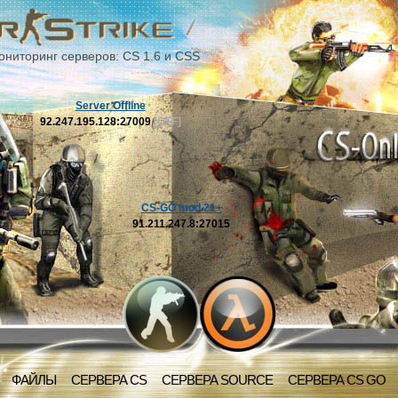
ониторинг серверов: CS 1.6 и CSS
Server Offline
92.247.195.128:27009
[OFF]
CS-GO mod 21+
91.211.247.8:27015
ФАЙЛЫ
СЕРВЕРА CS
СЕРВЕРА SOURCE
СЕРВЕРА CS GO