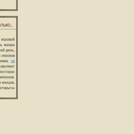
лько..
 игровой
ль жанра
сей день,
 игроков
вижка.
cs
озволяют
росторах
мпионов.
 концов,
 открыты