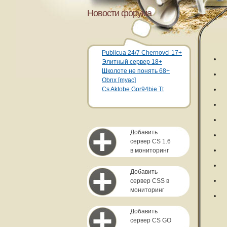
Новости форума
Publicua 24/7 Chernovci 17+
Элитный сервер 18+
Школоте не понять 68+
Obnx [myac]
Cs Aktobe Gor94bie Tt
Добавить
сервер CS 1.6
в мониторинг
Добавить
сервер CSS в
мониторинг
Добавить
сервер CS GO