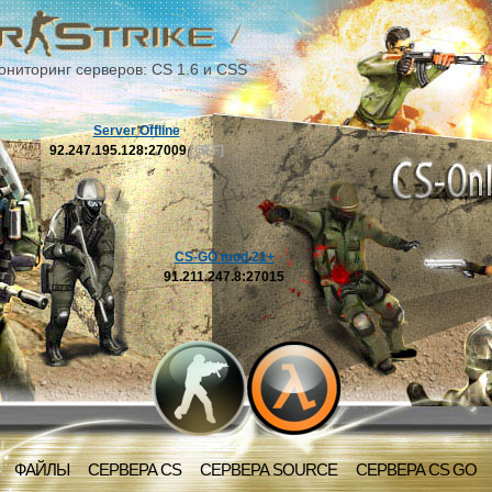
ониторинг серверов: CS 1.6 и CSS
Server Offline
92.247.195.128:27009
[OFF]
CS-GO mod 21+
91.211.247.8:27015
ФАЙЛЫ
СЕРВЕРА CS
СЕРВЕРА SOURCE
СЕРВЕРА CS GO