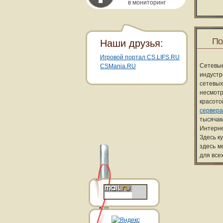
в мониторинг
По
Наши друзья:
Игровой портал CS.LIFS.RU
Сетевы
CSMania.RU
индуст
сетевых
несмотр
красот
сервера
тысячам
Интерне
Здесь к
здесь м
для все