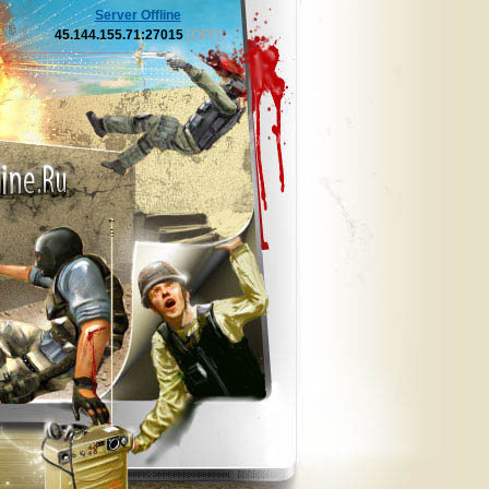
Server Offline
45.144.155.71:27015
[OFF]