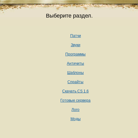
Выберите раздел.
Патчи
Звуки
Программы
Античиты
Шаблоны
Спрайты
Скачать CS 1.6
Готовые сервера
Лого
Моды