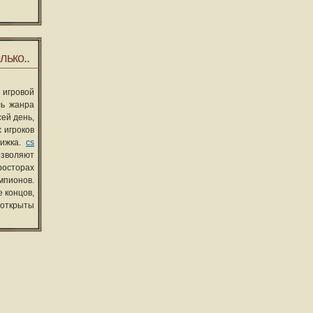
лько..
 игровой
ль жанра
сей день,
 игроков
вижка.
cs
озволяют
росторах
мпионов.
 концов,
 открыты