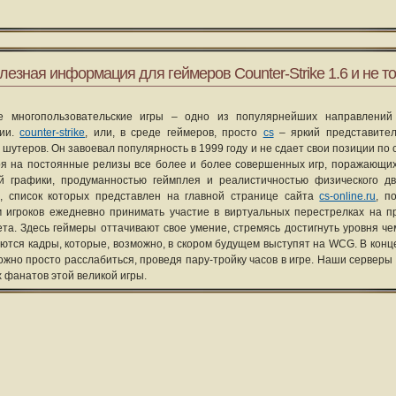
лезная информация для геймеров Counter-Strike 1.6 и не то
е многопользовательские игры – одно из популярнейших направлений
рии.
counter-strike
, или, в среде геймеров, просто
cs
– яркий представите
 шутеров. Он завоевал популярность в 1999 году и не сдает свои позиции по 
я на постоянные релизы все более и более совершенных игр, поражающих
ой графики, продуманностью геймплея и реалистичностью физического д
, список которых представлен на главной странице сайта
cs-online.ru
, п
 игроков ежедневно принимать участие в виртуальных перестрелках на п
та. Здесь геймеры оттачивают свое умение, стремясь достигнуть уровня че
уются кадры, которые, возможно, в скором будущем выступят на WCG. В конце
ожно просто расслабиться, проведя пару-тройку часов в игре. Наши серверы
х фанатов этой великой игры.