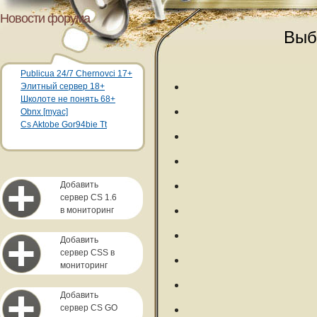
Новости форума
Выб
Publicua 24/7 Chernovci 17+
Элитный сервер 18+
Школоте не понять 68+
Obnx [myac]
Cs Aktobe Gor94bie Tt
Добавить
сервер CS 1.6
в мониторинг
Добавить
сервер CSS в
мониторинг
Добавить
сервер CS GO