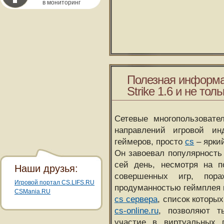
в мониторинг
Полезная информа
Strike 1.6 и не толь
Сетевые многопользовате
направлений игровой и
геймеров, просто
cs
– ярки
Он завоевал популярность 
сей день, несмотря на 
Наши друзья:
совершенных игр, пора
Игровой портал CS.LIFS.RU
продуманностью геймплея 
CSMania.RU
cs сервера
, список которы
cs-online.ru
, позволяют т
участие в виртуальных п