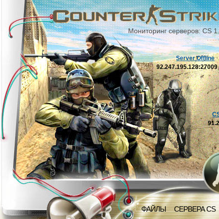
Мониторинг серверов: CS 1
Server Offline
92.247.195.128:2700
C
91.
ФАЙЛЫ
СЕРВЕРА CS