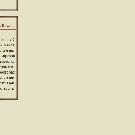
лько..
 игровой
ль жанра
сей день,
 игроков
вижка.
cs
озволяют
росторах
мпионов.
 концов,
 открыты