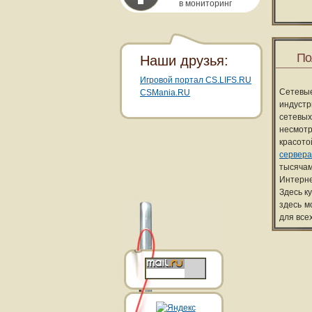
в мониторинг
По
Наши друзья:
Игровой портал CS.LIFS.RU
Сетевы
CSMania.RU
индуст
сетевых
несмотр
красот
сервера
тысячам
Интерне
Здесь к
здесь м
для все