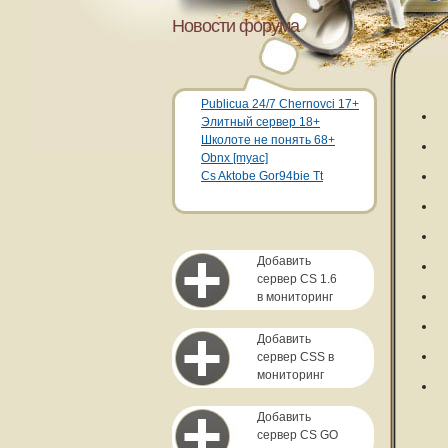
Новости форума
Publicua 24/7 Chernovci 17+
Элитный сервер 18+
Школоте не понять 68+
Obnx [myac]
Cs Aktobe Gor94bie Tt
Добавить
сервер CS 1.6
в мониторинг
Добавить
сервер CSS в
мониторинг
Добавить
сервер CS GO