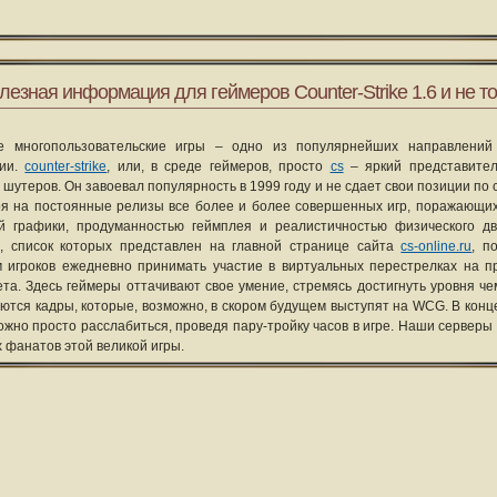
лезная информация для геймеров Counter-Strike 1.6 и не то
е многопользовательские игры – одно из популярнейших направлений
рии.
counter-strike
, или, в среде геймеров, просто
cs
– яркий представите
 шутеров. Он завоевал популярность в 1999 году и не сдает свои позиции по 
я на постоянные релизы все более и более совершенных игр, поражающих
ой графики, продуманностью геймплея и реалистичностью физического д
, список которых представлен на главной странице сайта
cs-online.ru
, п
 игроков ежедневно принимать участие в виртуальных перестрелках на п
та. Здесь геймеры оттачивают свое умение, стремясь достигнуть уровня че
уются кадры, которые, возможно, в скором будущем выступят на WCG. В конце
ожно просто расслабиться, проведя пару-тройку часов в игре. Наши серверы
х фанатов этой великой игры.