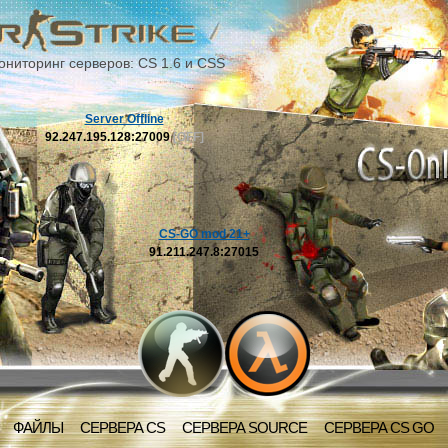
ониторинг серверов: CS 1.6 и CSS
Server Offline
92.247.195.128:27009
[OFF]
CS-GO mod 21+
91.211.247.8:27015
ФАЙЛЫ
СЕРВЕРА CS
СЕРВЕРА SOURCE
СЕРВЕРА CS GO