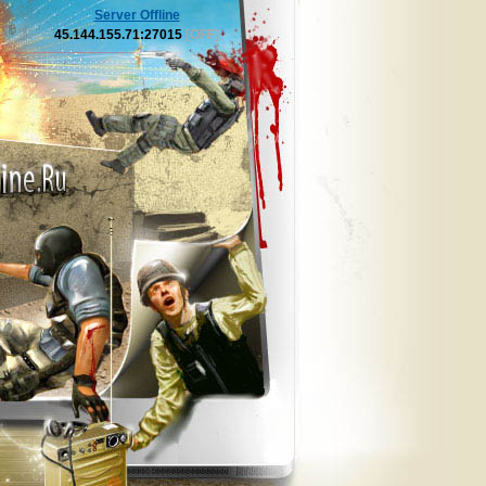
Server Offline
45.144.155.71:27015
[OFF]