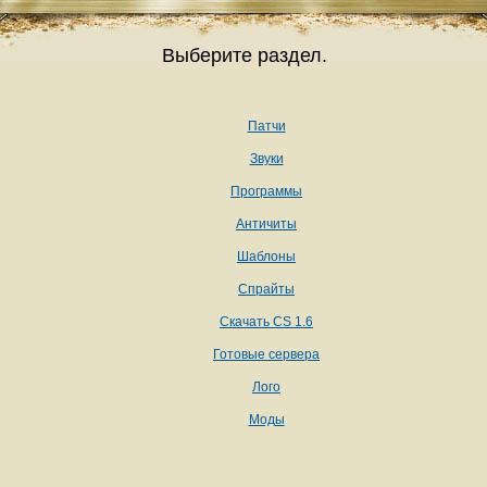
Выберите раздел.
Патчи
Звуки
Программы
Античиты
Шаблоны
Спрайты
Скачать CS 1.6
Готовые сервера
Лого
Моды