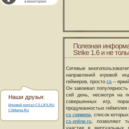
в мониторинг
Полезная информа
Strike 1.6 и не толь
Сетевые многопользовате
направлений игровой и
геймеров, просто
cs
– ярки
Он завоевал популярность 
сей день, несмотря на 
Наши друзья:
совершенных игр, пора
Игровой портал CS.LIFS.RU
продуманностью геймплея 
CSMania.RU
cs сервера
, список которы
cs-online.ru
, позволяют т
участие в виртуальных п