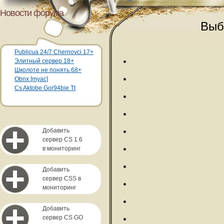
Новости форума
Выб
Publicua 24/7 Chernovci 17+
Элитный сервер 18+
Школоте не понять 68+
Obnx [myac]
Cs Aktobe Gor94bie Tt
Добавить
сервер CS 1.6
в мониторинг
Добавить
сервер CSS в
мониторинг
Добавить
сервер CS GO