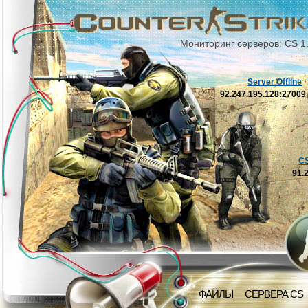
Мониторинг серверов: CS 1
Server Offline
92.247.195.128:2700
C
91.
ФАЙЛЫ
СЕРВЕРА CS