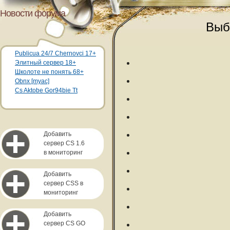
Новости форума
Выб
Publicua 24/7 Chernovci 17+
Элитный сервер 18+
Школоте не понять 68+
Obnx [myac]
Cs Aktobe Gor94bie Tt
Добавить
сервер CS 1.6
в мониторинг
Добавить
сервер CSS в
мониторинг
Добавить
сервер CS GO