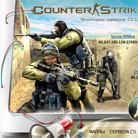
Мониторинг серверов: CS 1
Server Offline
92.247.195.128:2700
C
91.
ФАЙЛЫ
СЕРВЕРА CS