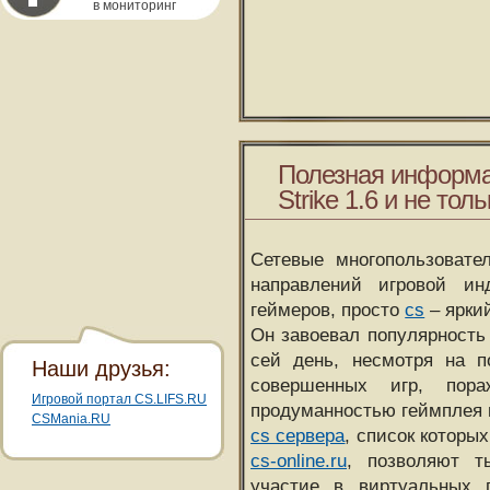
в мониторинг
Полезная информа
Strike 1.6 и не толь
Сетевые многопользовате
направлений игровой и
геймеров, просто
cs
– ярки
Он завоевал популярность 
сей день, несмотря на 
Наши друзья:
совершенных игр, пора
Игровой портал CS.LIFS.RU
продуманностью геймплея 
CSMania.RU
cs сервера
, список которы
cs-online.ru
, позволяют т
участие в виртуальных п