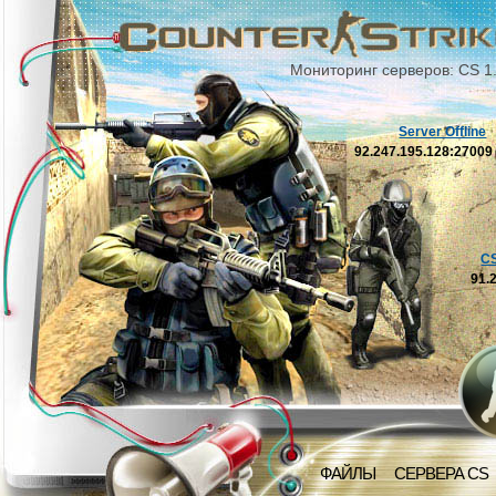
Мониторинг серверов: CS 1
Server Offline
92.247.195.128:2700
C
91.
ФАЙЛЫ
СЕРВЕРА CS