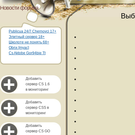
Новости форума
Выб
Publicua 24/7 Chernovci 17+
Элитный сервер 18+
Школоте не понять 68+
Obnx [myac]
Cs Aktobe Gor94bie Tt
Добавить
сервер CS 1.6
в мониторинг
Добавить
сервер CSS в
мониторинг
Добавить
сервер CS GO