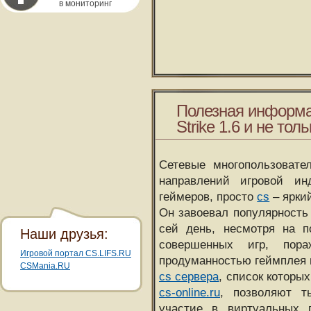
в мониторинг
Полезная информа
Strike 1.6 и не толь
Сетевые многопользовате
направлений игровой и
геймеров, просто
cs
– ярки
Он завоевал популярность 
сей день, несмотря на 
Наши друзья:
совершенных игр, пора
Игровой портал CS.LIFS.RU
продуманностью геймплея 
CSMania.RU
cs сервера
, список которы
cs-online.ru
, позволяют т
участие в виртуальных п