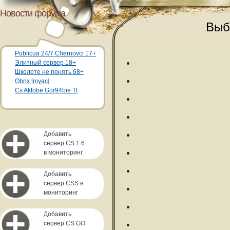
Новости форума
Выб
Publicua 24/7 Chernovci 17+
Элитный сервер 18+
Школоте не понять 68+
Obnx [myac]
Cs Aktobe Gor94bie Tt
Добавить
сервер CS 1.6
в мониторинг
Добавить
сервер CSS в
мониторинг
Добавить
сервер CS GO