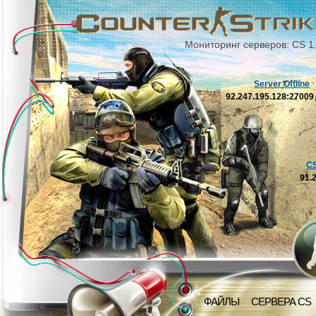
Мониторинг серверов: CS 1
Server Offline
92.247.195.128:2700
C
91.
ФАЙЛЫ
СЕРВЕРА CS