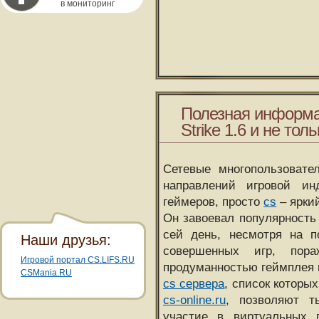
в мониторинг
Полезная информа
Strike 1.6 и не толь
Сетевые многопользовате
направлений игровой и
геймеров, просто
cs
– ярки
Он завоевал популярность 
сей день, несмотря на 
Наши друзья:
совершенных игр, пора
Игровой портал CS.LIFS.RU
продуманностью геймплея 
CSMania.RU
cs сервера
, список которы
cs-online.ru
, позволяют т
участие в виртуальных п