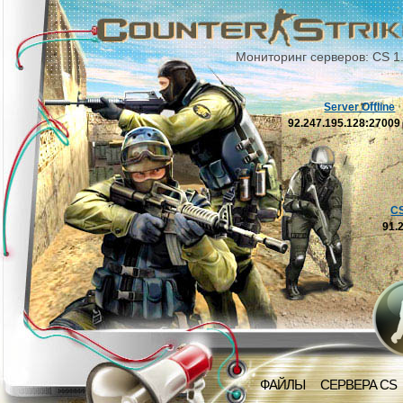
Мониторинг серверов: CS 1
Server Offline
92.247.195.128:2700
C
91.
ФАЙЛЫ
СЕРВЕРА CS