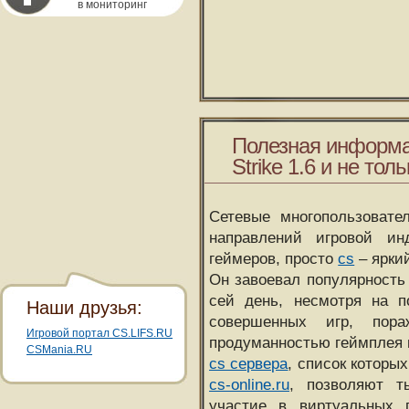
в мониторинг
Полезная информа
Strike 1.6 и не толь
Сетевые многопользовате
направлений игровой и
геймеров, просто
cs
– ярки
Он завоевал популярность 
сей день, несмотря на 
Наши друзья:
совершенных игр, пора
Игровой портал CS.LIFS.RU
продуманностью геймплея 
CSMania.RU
cs сервера
, список которы
cs-online.ru
, позволяют т
участие в виртуальных п