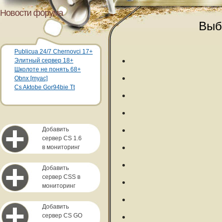
Новости форума
Выб
Publicua 24/7 Chernovci 17+
Элитный сервер 18+
Школоте не понять 68+
Obnx [myac]
Cs Aktobe Gor94bie Tt
Добавить
сервер CS 1.6
в мониторинг
Добавить
сервер CSS в
мониторинг
Добавить
сервер CS GO