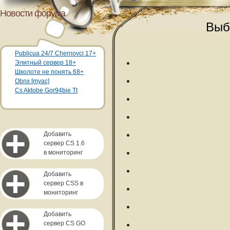
Новости форума
Выб
Publicua 24/7 Chernovci 17+
Элитный сервер 18+
Школоте не понять 68+
Obnx [myac]
Cs Aktobe Gor94bie Tt
Добавить
сервер CS 1.6
в мониторинг
Добавить
сервер CSS в
мониторинг
Добавить
сервер CS GO