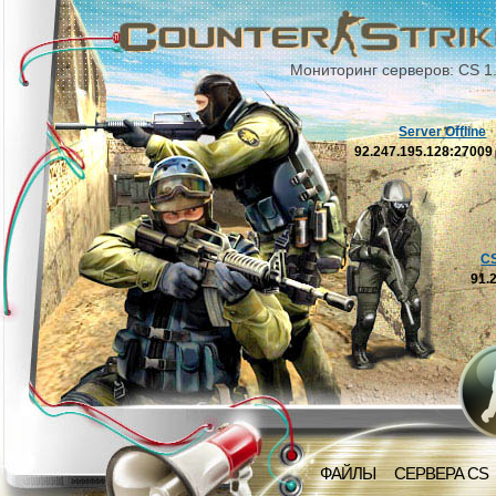
Мониторинг серверов: CS 1
Server Offline
92.247.195.128:2700
C
91.
ФАЙЛЫ
СЕРВЕРА CS