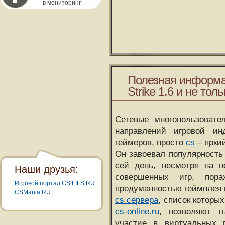
в мониторинг
Полезная информа
Strike 1.6 и не толь
Сетевые многопользовате
направлений игровой и
геймеров, просто
cs
– ярки
Он завоевал популярность 
сей день, несмотря на 
Наши друзья:
совершенных игр, пора
Игровой портал CS.LIFS.RU
продуманностью геймплея 
CSMania.RU
cs сервера
, список которы
cs-online.ru
, позволяют т
участие в виртуальных п