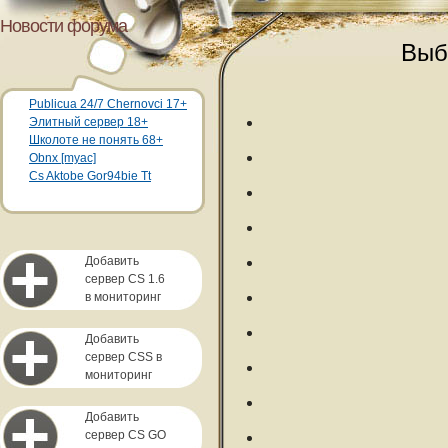
Новости форума
Выб
Publicua 24/7 Chernovci 17+
Элитный сервер 18+
Школоте не понять 68+
Obnx [myac]
Cs Aktobe Gor94bie Tt
Добавить
сервер CS 1.6
в мониторинг
Добавить
сервер CSS в
мониторинг
Добавить
сервер CS GO