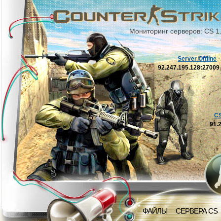
Мониторинг серверов: CS 1
Server Offline
92.247.195.128:2700
C
91.
ФАЙЛЫ
СЕРВЕРА CS