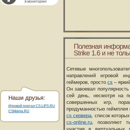
в мониторинг
Полезная информа
Strike 1.6 и не толь
Сетевые многопользовате
направлений игровой и
геймеров, просто
cs
– ярки
Он завоевал популярность 
сей день, несмотря на 
Наши друзья:
совершенных игр, пора
Игровой портал CS.LIFS.RU
продуманностью геймплея 
CSMania.RU
cs сервера
, список которы
cs-online.ru
, позволяют т
участие в виртуальных п