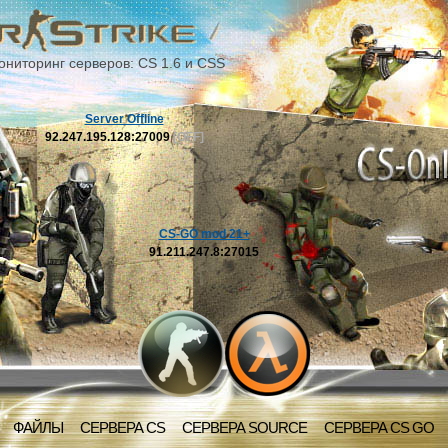
ониторинг серверов: CS 1.6 и CSS
Server Offline
92.247.195.128:27009
[OFF]
CS-GO mod 21+
91.211.247.8:27015
ФАЙЛЫ
СЕРВЕРА CS
СЕРВЕРА SOURCE
СЕРВЕРА CS GO