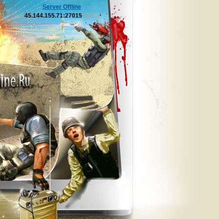
Server Offline
45.144.155.71:27015
[OFF]