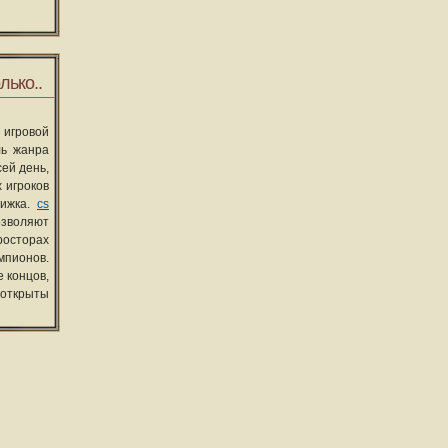
лько..
 игровой
ль жанра
сей день,
 игроков
вижка.
cs
озволяют
росторах
мпионов.
 концов,
 открыты