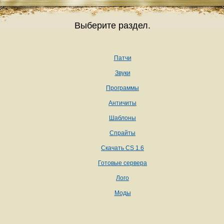
Выберите раздел.
Патчи
Звуки
Программы
Античиты
Шаблоны
Спрайты
Скачать CS 1.6
Готовые сервера
Лого
Моды