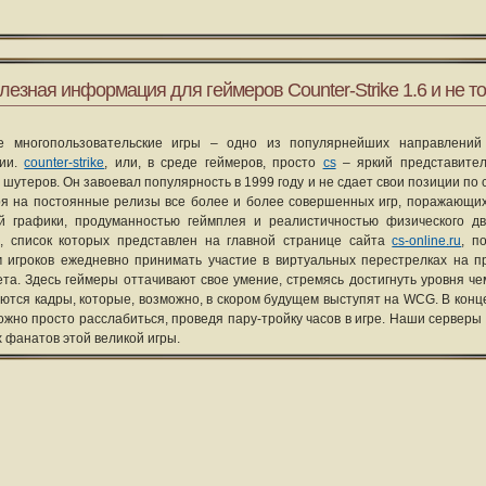
лезная информация для геймеров Counter-Strike 1.6 и не то
е многопользовательские игры – одно из популярнейших направлений
рии.
counter-strike
, или, в среде геймеров, просто
cs
– яркий представите
 шутеров. Он завоевал популярность в 1999 году и не сдает свои позиции по 
я на постоянные релизы все более и более совершенных игр, поражающих
ой графики, продуманностью геймплея и реалистичностью физического д
, список которых представлен на главной странице сайта
cs-online.ru
, п
 игроков ежедневно принимать участие в виртуальных перестрелках на п
та. Здесь геймеры оттачивают свое умение, стремясь достигнуть уровня че
уются кадры, которые, возможно, в скором будущем выступят на WCG. В конце
ожно просто расслабиться, проведя пару-тройку часов в игре. Наши серверы
х фанатов этой великой игры.