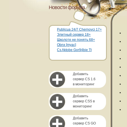
Новости форума
Publicua 24/7 Chernovci 17+
Элитный сервер 18+
Школоте не понять 68+
Obnx [myac]
Cs Aktobe Gor94bie Tt
Добавить
сервер CS 1.6
в мониторинг
Добавить
сервер CSS в
мониторинг
Добавить
сервер CS GO