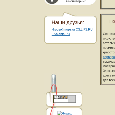
в мониторинг
По
Наши друзья:
Игровой портал CS.LIFS.RU
Сетевы
CSMania.RU
индуст
сетевых
несмотр
красот
сервера
тысячам
Интерне
Здесь к
здесь м
для все