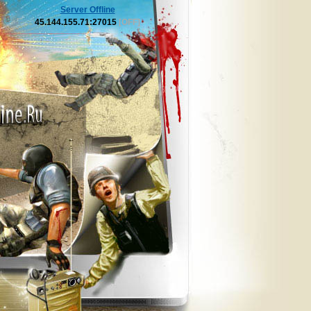
Server Offline
45.144.155.71:27015
[OFF]