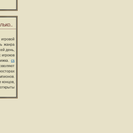
лько..
 игровой
ль жанра
сей день,
 игроков
вижка.
cs
озволяют
росторах
мпионов.
 концов,
 открыты