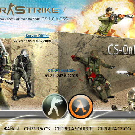
ониторинг серверов: CS 1.6 и CSS
Server Offline
92.247.195.128:27009
[OFF]
CS-GO mod 21+
91.211.247.8:27015
ФАЙЛЫ
СЕРВЕРА CS
СЕРВЕРА SOURCE
СЕРВЕРА CS GO