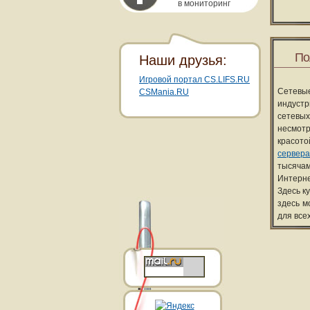
в мониторинг
По
Наши друзья:
Игровой портал CS.LIFS.RU
Сетевы
CSMania.RU
индуст
сетевых
несмотр
красот
сервера
тысячам
Интерне
Здесь к
здесь м
для все