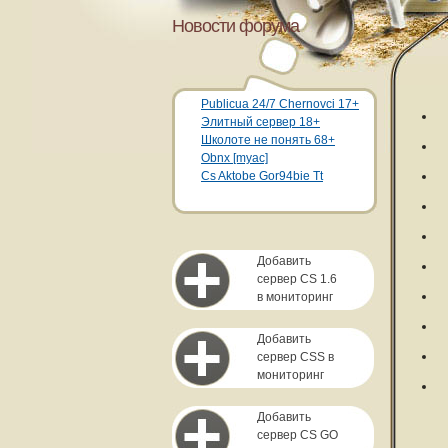
Новости форума
Publicua 24/7 Chernovci 17+
Элитный сервер 18+
Школоте не понять 68+
Obnx [myac]
Cs Aktobe Gor94bie Tt
Добавить
сервер CS 1.6
в мониторинг
Добавить
сервер CSS в
мониторинг
Добавить
сервер CS GO