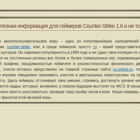
лезная информация для геймеров Counter-Strike 1.6 и не то
е многопользовательские игры – одно из популярнейших направлений
рии.
counter-strike
, или, в среде геймеров, просто
cs
– яркий представите
 шутеров. Он завоевал популярность в 1999 году и не сдает свои позиции по 
я на постоянные релизы все более и более совершенных игр, поражающих
ой графики, продуманностью геймплея и реалистичностью физического д
, список которых представлен на главной странице сайта
cs-online.ru
, п
 игроков ежедневно принимать участие в виртуальных перестрелках на п
та. Здесь геймеры оттачивают свое умение, стремясь достигнуть уровня че
уются кадры, которые, возможно, в скором будущем выступят на WCG. В конце
ожно просто расслабиться, проведя пару-тройку часов в игре. Наши серверы
х фанатов этой великой игры.