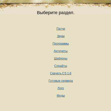
Выберите раздел.
Патчи
Звуки
Программы
Античиты
Шаблоны
Спрайты
Скачать CS 1.6
Готовые сервера
Лого
Моды