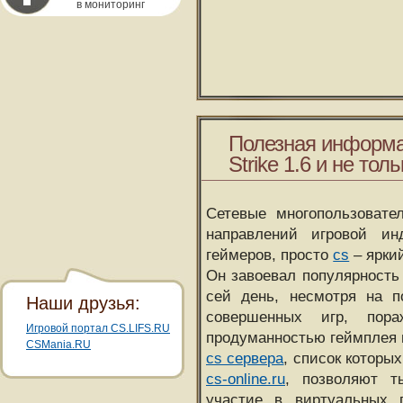
в мониторинг
Полезная информа
Strike 1.6 и не толь
Сетевые многопользовате
направлений игровой и
геймеров, просто
cs
– ярки
Он завоевал популярность 
сей день, несмотря на 
Наши друзья:
совершенных игр, пора
Игровой портал CS.LIFS.RU
продуманностью геймплея 
CSMania.RU
cs сервера
, список которы
cs-online.ru
, позволяют т
участие в виртуальных п