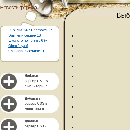
Новости форума
Выб
Publicua 24/7 Chernovci 17+
Элитный сервер 18+
Школоте не понять 68+
Obnx [myac]
Cs Aktobe Gor94bie Tt
Добавить
сервер CS 1.6
в мониторинг
Добавить
сервер CSS в
мониторинг
Добавить
сервер CS GO