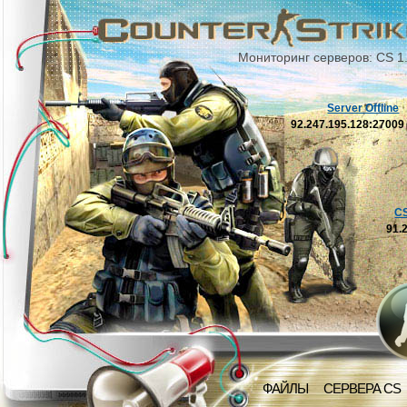
Мониторинг серверов: CS 1
Server Offline
92.247.195.128:2700
C
91.
ФАЙЛЫ
СЕРВЕРА CS