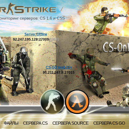
ониторинг серверов: CS 1.6 и CSS
Server Offline
92.247.195.128:27009
[OFF]
CS-GO mod 21+
91.211.247.8:27015
ФАЙЛЫ
СЕРВЕРА CS
СЕРВЕРА SOURCE
СЕРВЕРА CS GO