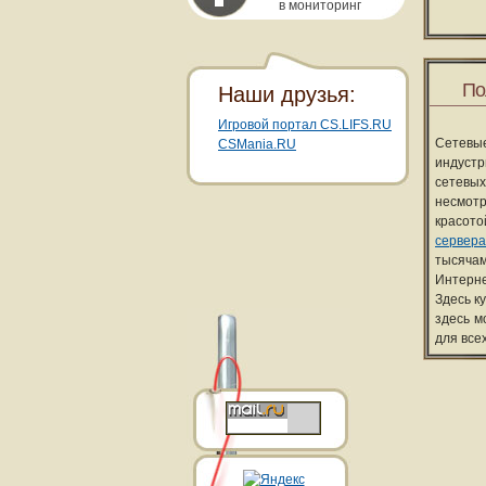
в мониторинг
По
Наши друзья:
Игровой портал CS.LIFS.RU
Сетевы
CSMania.RU
индуст
сетевых
несмотр
красот
сервера
тысячам
Интерне
Здесь к
здесь м
для все