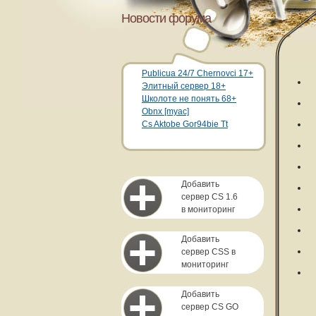
Новости форума
Publicua 24/7 Chernovci 17+
Элитный сервер 18+
Школоте не понять 68+
Obnx [myac]
Cs Aktobe Gor94bie Tt
Добавить
сервер CS 1.6
в мониторинг
Добавить
сервер CSS в
мониторинг
Добавить
сервер CS GO