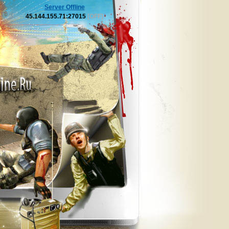
Server Offline
45.144.155.71:27015
[OFF]