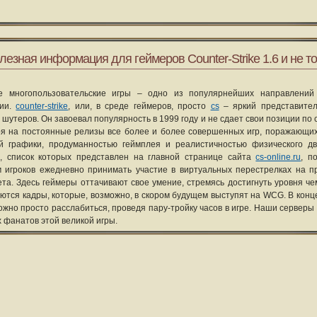
лезная информация для геймеров Counter-Strike 1.6 и не то
е многопользовательские игры – одно из популярнейших направлений
рии.
counter-strike
, или, в среде геймеров, просто
cs
– яркий представите
 шутеров. Он завоевал популярность в 1999 году и не сдает свои позиции по 
я на постоянные релизы все более и более совершенных игр, поражающих
ой графики, продуманностью геймплея и реалистичностью физического д
, список которых представлен на главной странице сайта
cs-online.ru
, п
 игроков ежедневно принимать участие в виртуальных перестрелках на п
та. Здесь геймеры оттачивают свое умение, стремясь достигнуть уровня че
уются кадры, которые, возможно, в скором будущем выступят на WCG. В конце
ожно просто расслабиться, проведя пару-тройку часов в игре. Наши серверы
х фанатов этой великой игры.