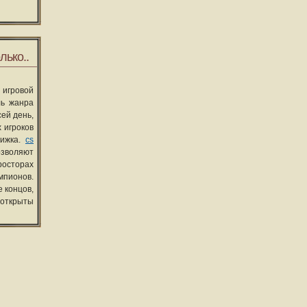
лько..
 игровой
ль жанра
сей день,
 игроков
вижка.
cs
озволяют
росторах
мпионов.
 концов,
 открыты