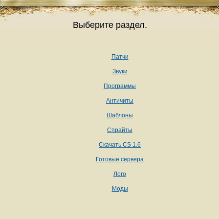
Выберите раздел.
Патчи
Звуки
Программы
Античиты
Шаблоны
Спрайты
Скачать CS 1.6
Готовые сервера
Лого
Моды