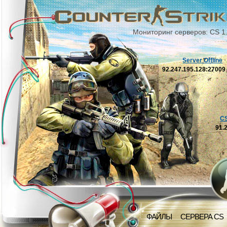
Мониторинг серверов: CS 1
Server Offline
92.247.195.128:2700
C
91.
ФАЙЛЫ
СЕРВЕРА CS