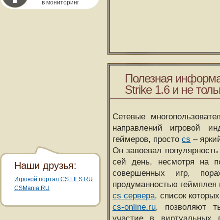
в мониторинг
Полезная информа
Strike 1.6 и не толь
Сетевые многопользовате
направлений игровой и
геймеров, просто
cs
– ярки
Он завоевал популярность 
сей день, несмотря на 
Наши друзья:
совершенных игр, пора
Игровой портал CS.LIFS.RU
продуманностью геймплея 
CSMania.RU
cs сервера
, список которы
cs-online.ru
, позволяют т
участие в виртуальных п