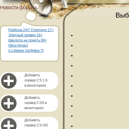
Новости форума
Выб
Publicua 24/7 Chernovci 17+
Элитный сервер 18+
Школоте не понять 68+
Obnx [myac]
Cs Aktobe Gor94bie Tt
Добавить
сервер CS 1.6
в мониторинг
Добавить
сервер CSS в
мониторинг
Добавить
сервер CS GO