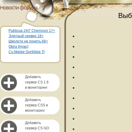
Новости форума
Выб
Publicua 24/7 Chernovci 17+
Элитный сервер 18+
Школоте не понять 68+
Obnx [myac]
Cs Aktobe Gor94bie Tt
Добавить
сервер CS 1.6
в мониторинг
Добавить
сервер CSS в
мониторинг
Добавить
сервер CS GO