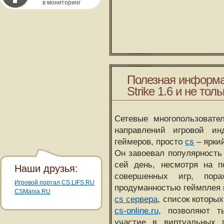
в мониторинг
Полезная информа
Strike 1.6 и не толь
Сетевые многопользовате
направлений игровой и
геймеров, просто
cs
– ярки
Он завоевал популярность 
сей день, несмотря на 
Наши друзья:
совершенных игр, пора
Игровой портал CS.LIFS.RU
продуманностью геймплея 
CSMania.RU
cs сервера
, список которы
cs-online.ru
, позволяют т
участие в виртуальных п