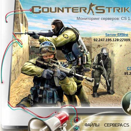
Мониторинг серверов: CS 1
Server Offline
92.247.195.128:2700
C
91.
ФАЙЛЫ
СЕРВЕРА CS