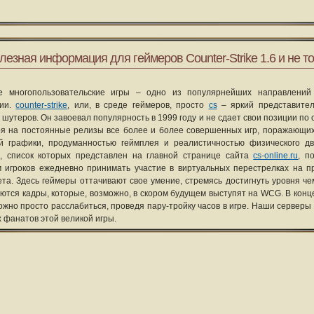
лезная информация для геймеров Counter-Strike 1.6 и не то
е многопользовательские игры – одно из популярнейших направлений
рии.
counter-strike
, или, в среде геймеров, просто
cs
– яркий представите
 шутеров. Он завоевал популярность в 1999 году и не сдает свои позиции по 
я на постоянные релизы все более и более совершенных игр, поражающих
ой графики, продуманностью геймплея и реалистичностью физического д
, список которых представлен на главной странице сайта
cs-online.ru
, п
 игроков ежедневно принимать участие в виртуальных перестрелках на п
та. Здесь геймеры оттачивают свое умение, стремясь достигнуть уровня че
уются кадры, которые, возможно, в скором будущем выступят на WCG. В конце
ожно просто расслабиться, проведя пару-тройку часов в игре. Наши серверы
х фанатов этой великой игры.