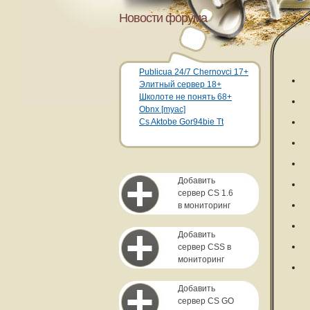
Новости форума
Publicua 24/7 Chernovci 17+
Элитный сервер 18+
Школоте не понять 68+
Obnx [myac]
Cs Aktobe Gor94bie Tt
Добавить
сервер CS 1.6
в мониторинг
Добавить
сервер CSS в
мониторинг
Добавить
сервер CS GO