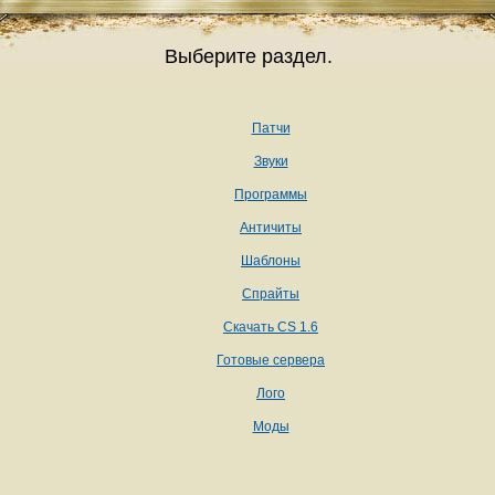
Выберите раздел.
Патчи
Звуки
Программы
Античиты
Шаблоны
Спрайты
Скачать CS 1.6
Готовые сервера
Лого
Моды