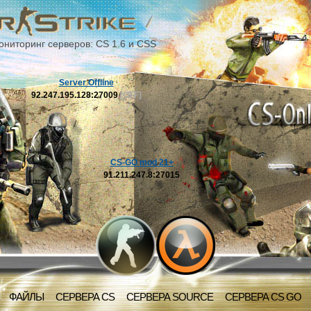
ониторинг серверов: CS 1.6 и CSS
Server Offline
92.247.195.128:27009
[OFF]
CS-GO mod 21+
91.211.247.8:27015
ФАЙЛЫ
СЕРВЕРА CS
СЕРВЕРА SOURCE
СЕРВЕРА CS GO