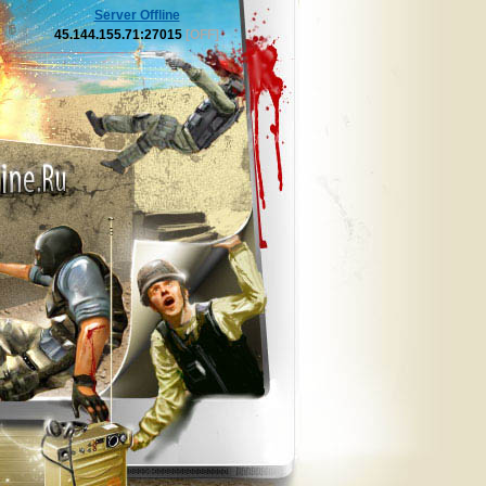
Server Offline
45.144.155.71:27015
[OFF]