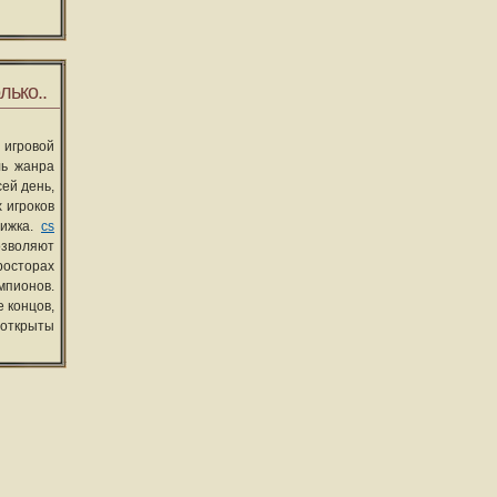
лько..
 игровой
ль жанра
сей день,
 игроков
вижка.
cs
озволяют
росторах
мпионов.
 концов,
 открыты