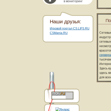
в мониторинг
По
Наши друзья:
Игровой портал CS.LIFS.RU
Сетевы
CSMania.RU
индуст
сетевых
несмотр
красот
сервера
тысячам
Интерне
Здесь к
здесь м
для все