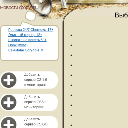
Новости форума
Выб
Publicua 24/7 Chernovci 17+
Элитный сервер 18+
Школоте не понять 68+
Obnx [myac]
Cs Aktobe Gor94bie Tt
Добавить
сервер CS 1.6
в мониторинг
Добавить
сервер CSS в
мониторинг
Добавить
сервер CS GO