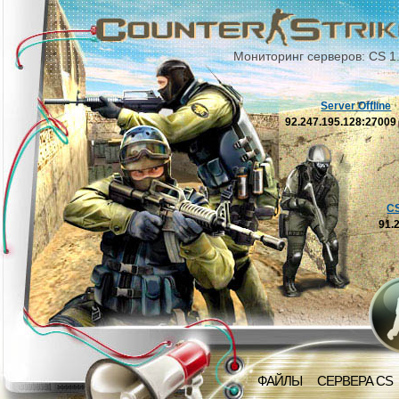
Мониторинг серверов: CS 1
Server Offline
92.247.195.128:2700
C
91.
ФАЙЛЫ
СЕРВЕРА CS