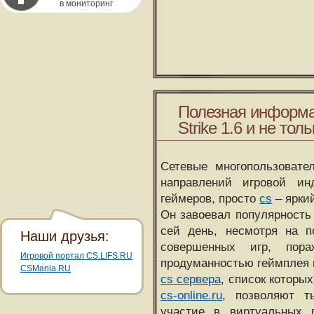
в мониторинг
Полезная информа
Strike 1.6 и не толь
Сетевые многопользовате
направлений игровой и
геймеров, просто
cs
– ярки
Он завоевал популярность 
сей день, несмотря на 
Наши друзья:
совершенных игр, пора
Игровой портал CS.LIFS.RU
продуманностью геймплея 
CSMania.RU
cs сервера
, список которы
cs-online.ru
, позволяют т
участие в виртуальных п