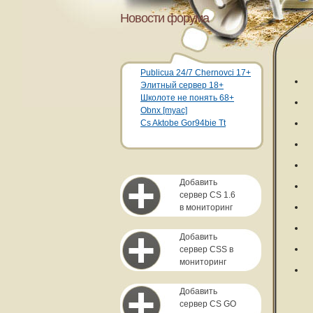
Новости форума
Publicua 24/7 Chernovci 17+
Элитный сервер 18+
Школоте не понять 68+
Obnx [myac]
Cs Aktobe Gor94bie Tt
Добавить
сервер CS 1.6
в мониторинг
Добавить
сервер CSS в
мониторинг
Добавить
сервер CS GO