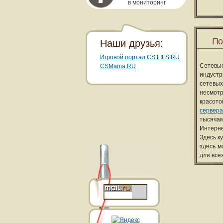
в мониторинг
По
Наши друзья:
Игровой портал CS.LIFS.RU
Сетевы
CSMania.RU
индуст
сетевых
несмотр
красот
сервера
тысячам
Интерне
Здесь к
здесь м
для все