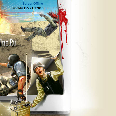
Server Offline
45.144.155.71:27015
[OFF]