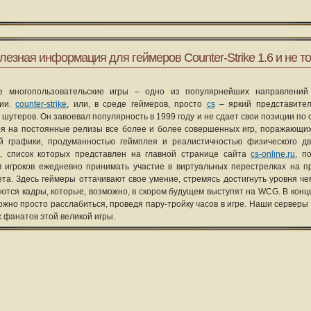
лезная информация для геймеров Counter-Strike 1.6 и не то
е многопользовательские игры – одно из популярнейших направлений
рии.
counter-strike
, или, в среде геймеров, просто
cs
– яркий представите
 шутеров. Он завоевал популярность в 1999 году и не сдает свои позиции по 
я на постоянные релизы все более и более совершенных игр, поражающих
ой графики, продуманностью геймплея и реалистичностью физического д
, список которых представлен на главной странице сайта
cs-online.ru
, п
 игроков ежедневно принимать участие в виртуальных перестрелках на п
та. Здесь геймеры оттачивают свое умение, стремясь достигнуть уровня че
уются кадры, которые, возможно, в скором будущем выступят на WCG. В конце
ожно просто расслабиться, проведя пару-тройку часов в игре. Наши серверы
х фанатов этой великой игры.