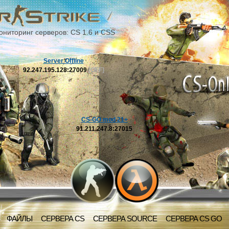
ониторинг серверов: CS 1.6 и CSS
Server Offline
92.247.195.128:27009
[OFF]
CS-GO mod 21+
91.211.247.8:27015
ФАЙЛЫ
СЕРВЕРА CS
СЕРВЕРА SOURCE
СЕРВЕРА CS GO