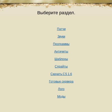
Выберите раздел.
Патчи
Звуки
Программы
Античиты
Шаблоны
Спрайты
Скачать CS 1.6
Готовые сервера
Лого
Моды