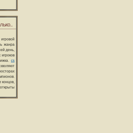
лько..
 игровой
ль жанра
сей день,
 игроков
вижка.
cs
озволяют
росторах
мпионов.
 концов,
 открыты