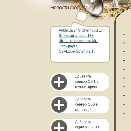
Новости форума
Publicua 24/7 Chernovci 17+
Элитный сервер 18+
Школоте не понять 68+
Obnx [myac]
Cs Aktobe Gor94bie Tt
Добавить
сервер CS 1.6
в мониторинг
Добавить
сервер CSS в
мониторинг
Добавить
сервер CS GO