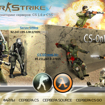
ониторинг серверов: CS 1.6 и CSS
Server Offline
92.247.195.128:27009
[OFF]
CS-GO mod 21+
91.211.247.8:27015
ФАЙЛЫ
СЕРВЕРА CS
СЕРВЕРА SOURCE
СЕРВЕРА CS GO