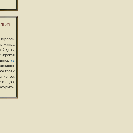
лько..
 игровой
ль жанра
сей день,
 игроков
вижка.
cs
озволяют
росторах
мпионов.
 концов,
 открыты