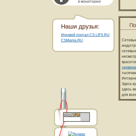
в мониторинг
По
Наши друзья:
Игровой портал CS.LIFS.RU
Сетевы
CSMania.RU
индуст
сетевых
несмотр
красот
сервера
тысячам
Интерне
Здесь к
здесь м
для все