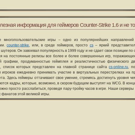
лезная информация для геймеров Counter-Strike 1.6 и не то
е многопользовательские игры – одно из популярнейших направлений
рии.
counter-strike
, или, в среде геймеров, просто
cs
– яркий представите
 шутеров. Он завоевал популярность в 1999 году и не сдает свои позиции по 
я на постоянные релизы все более и более совершенных игр, поражающих
ой графики, продуманностью геймплея и реалистичностью физического д
, список которых представлен на главной странице сайта
cs-online.ru
, п
 игроков ежедневно принимать участие в виртуальных перестрелках на п
та. Здесь геймеры оттачивают свое умение, стремясь достигнуть уровня че
уются кадры, которые, возможно, в скором будущем выступят на WCG. В конце
ожно просто расслабиться, проведя пару-тройку часов в игре. Наши серверы
х фанатов этой великой игры.