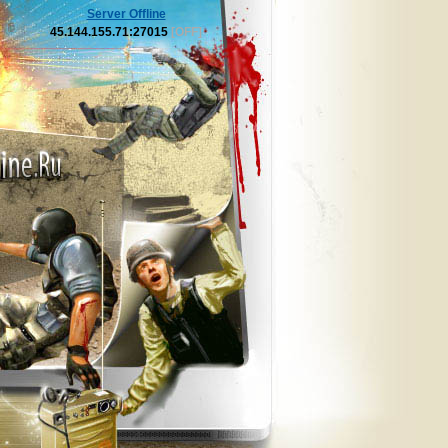
Server Offline
45.144.155.71:27015
[OFF]