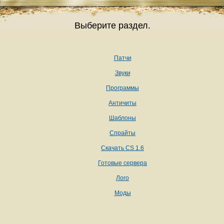
Выберите раздел.
Патчи
Звуки
Программы
Античиты
Шаблоны
Спрайты
Скачать CS 1.6
Готовые сервера
Лого
Моды