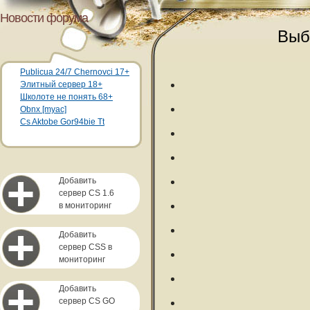
Новости форума
Выб
Publicua 24/7 Chernovci 17+
Элитный сервер 18+
Школоте не понять 68+
Obnx [myac]
Cs Aktobe Gor94bie Tt
Добавить
сервер CS 1.6
в мониторинг
Добавить
сервер CSS в
мониторинг
Добавить
сервер CS GO