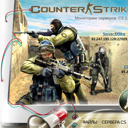
Мониторинг серверов: CS 1
Server Offline
92.247.195.128:2700
C
91.
ФАЙЛЫ
СЕРВЕРА CS