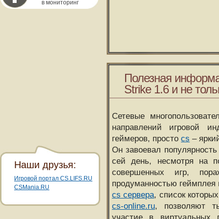
в мониторинг
Полезная информа
Strike 1.6 и не толь
Сетевые многопользовате
направлений игровой и
геймеров, просто
cs
– ярки
Он завоевал популярность 
сей день, несмотря на 
Наши друзья:
совершенных игр, пора
Игровой портал CS.LIFS.RU
продуманностью геймплея 
CSMania.RU
cs сервера
, список которы
cs-online.ru
, позволяют т
участие в виртуальных п