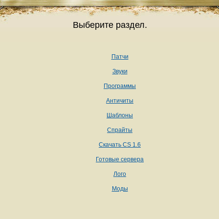
Выберите раздел.
Патчи
Звуки
Программы
Античиты
Шаблоны
Спрайты
Скачать CS 1.6
Готовые сервера
Лого
Моды