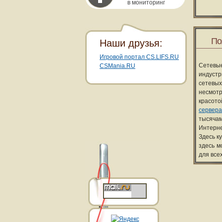
в мониторинг
По
Наши друзья:
Игровой портал CS.LIFS.RU
Сетевы
CSMania.RU
индуст
сетевых
несмотр
красот
сервера
тысячам
Интерне
Здесь к
здесь м
для все