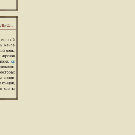
лько..
 игровой
ль жанра
сей день,
 игроков
вижка.
cs
озволяют
росторах
мпионов.
 концов,
 открыты