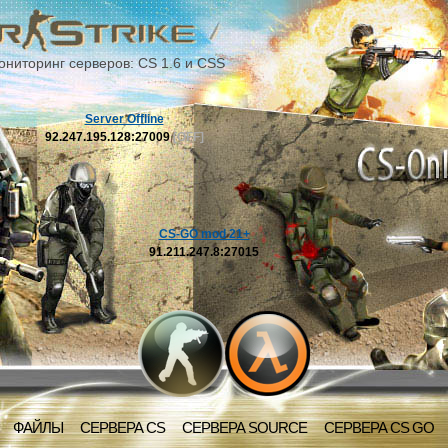
ониторинг серверов: CS 1.6 и CSS
Server Offline
92.247.195.128:27009
[OFF]
CS-GO mod 21+
91.211.247.8:27015
ФАЙЛЫ
СЕРВЕРА CS
СЕРВЕРА SOURCE
СЕРВЕРА CS GO