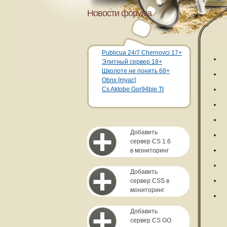
Новости форума
Publicua 24/7 Chernovci 17+
Элитный сервер 18+
Школоте не понять 68+
Obnx [myac]
Cs Aktobe Gor94bie Tt
Добавить
сервер CS 1.6
в мониторинг
Добавить
сервер CSS в
мониторинг
Добавить
сервер CS GO