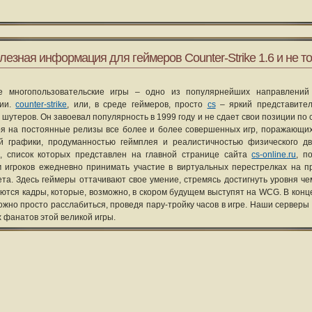
лезная информация для геймеров Counter-Strike 1.6 и не то
е многопользовательские игры – одно из популярнейших направлений
рии.
counter-strike
, или, в среде геймеров, просто
cs
– яркий представите
 шутеров. Он завоевал популярность в 1999 году и не сдает свои позиции по 
я на постоянные релизы все более и более совершенных игр, поражающих
ой графики, продуманностью геймплея и реалистичностью физического д
, список которых представлен на главной странице сайта
cs-online.ru
, п
 игроков ежедневно принимать участие в виртуальных перестрелках на п
та. Здесь геймеры оттачивают свое умение, стремясь достигнуть уровня че
уются кадры, которые, возможно, в скором будущем выступят на WCG. В конце
ожно просто расслабиться, проведя пару-тройку часов в игре. Наши серверы
х фанатов этой великой игры.