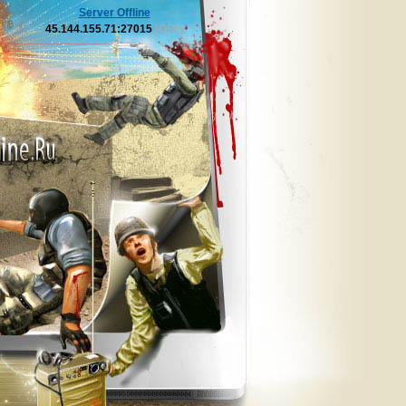
Server Offline
45.144.155.71:27015
[OFF]