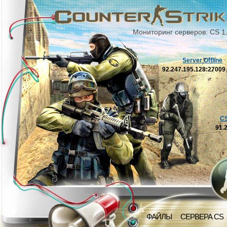
Мониторинг серверов: CS 1
Server Offline
92.247.195.128:2700
C
91.
ФАЙЛЫ
СЕРВЕРА CS