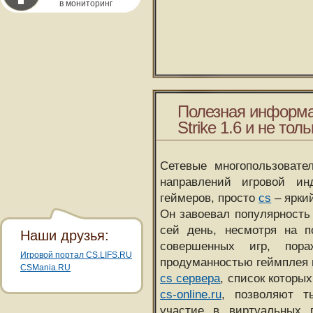
в мониторинг
Полезная информа
Strike 1.6 и не толь
Сетевые многопользовате
направлений игровой и
геймеров, просто
cs
– ярки
Он завоевал популярность 
сей день, несмотря на 
Наши друзья:
совершенных игр, пора
Игровой портал CS.LIFS.RU
продуманностью геймплея 
CSMania.RU
cs сервера
, список которы
cs-online.ru
, позволяют т
участие в виртуальных п