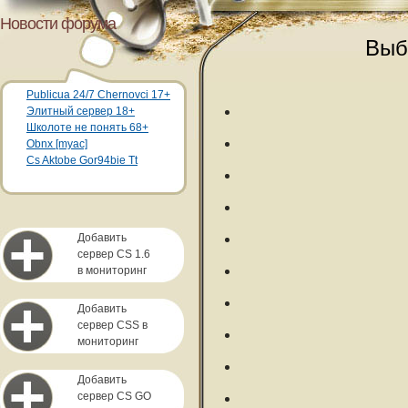
Новости форума
Выб
Publicua 24/7 Chernovci 17+
Элитный сервер 18+
Школоте не понять 68+
Obnx [myac]
Cs Aktobe Gor94bie Tt
Добавить
сервер CS 1.6
в мониторинг
Добавить
сервер CSS в
мониторинг
Добавить
сервер CS GO