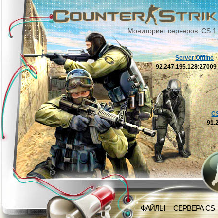
Мониторинг серверов: CS 1
Server Offline
92.247.195.128:2700
C
91.
ФАЙЛЫ
СЕРВЕРА CS