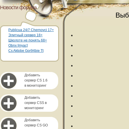
Новости форума
Выб
Publicua 24/7 Chernovci 17+
Элитный сервер 18+
Школоте не понять 68+
Obnx [myac]
Cs Aktobe Gor94bie Tt
Добавить
сервер CS 1.6
в мониторинг
Добавить
сервер CSS в
мониторинг
Добавить
сервер CS GO