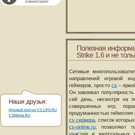
в мониторинг
Полезная информа
Strike 1.6 и не толь
Сетевые многопользовате
направлений игровой и
геймеров, просто
cs
– ярки
Он завоевал популярность 
сей день, несмотря на 
Наши друзья:
совершенных игр, пора
Игровой портал CS.LIFS.RU
продуманностью геймплея 
CSMania.RU
cs сервера
, список которы
cs-online.ru
, позволяют т
участие в виртуальных п