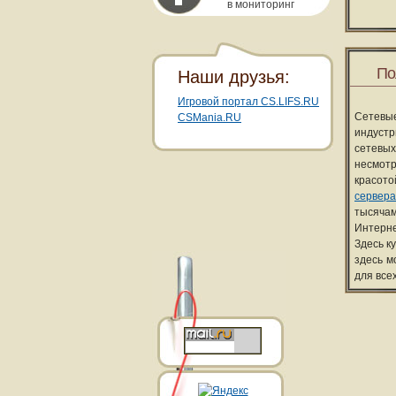
в мониторинг
По
Наши друзья:
Игровой портал CS.LIFS.RU
Сетевы
CSMania.RU
индуст
сетевых
несмотр
красот
сервера
тысячам
Интерне
Здесь к
здесь м
для все