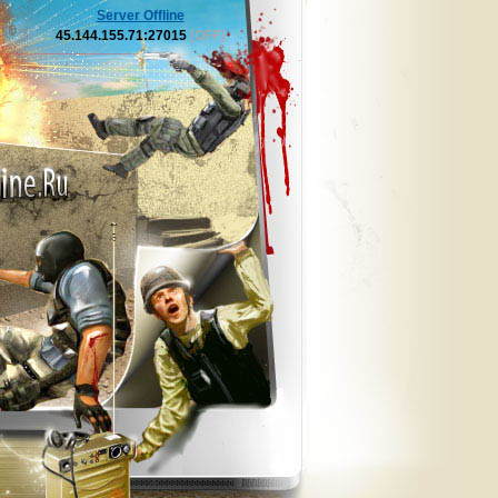
Server Offline
45.144.155.71:27015
[OFF]