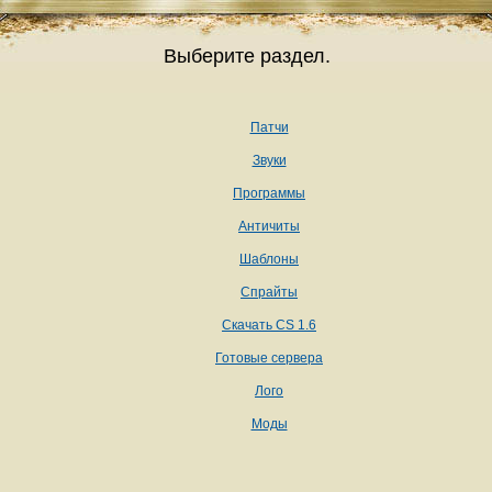
Выберите раздел.
Патчи
Звуки
Программы
Античиты
Шаблоны
Спрайты
Скачать CS 1.6
Готовые сервера
Лого
Моды