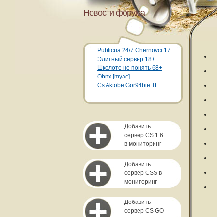
Новости форума
Publicua 24/7 Chernovci 17+
Элитный сервер 18+
Школоте не понять 68+
Obnx [myac]
Cs Aktobe Gor94bie Tt
Добавить
сервер CS 1.6
в мониторинг
Добавить
сервер CSS в
мониторинг
Добавить
сервер CS GO