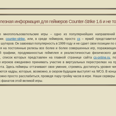
лезная информация для геймеров Counter-Strike 1.6 и не то
е многопользовательские игры – одно из популярнейших направлений
рии.
counter-strike
, или, в среде геймеров, просто
cs
– яркий представите
 шутеров. Он завоевал популярность в 1999 году и не сдает свои позиции по 
я на постоянные релизы все более и более совершенных игр, поражающих
ой графики, продуманностью геймплея и реалистичностью физического д
, список которых представлен на главной странице сайта
cs-online.ru
, п
 игроков ежедневно принимать участие в виртуальных перестрелках на п
та. Здесь геймеры оттачивают свое умение, стремясь достигнуть уровня че
уются кадры, которые, возможно, в скором будущем выступят на WCG. В конце
ожно просто расслабиться, проведя пару-тройку часов в игре. Наши серверы
х фанатов этой великой игры.