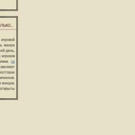
лько..
 игровой
ль жанра
сей день,
 игроков
вижка.
cs
озволяют
росторах
мпионов.
 концов,
 открыты