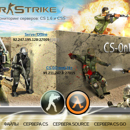
ониторинг серверов: CS 1.6 и CSS
Server Offline
92.247.195.128:27009
[OFF]
CS-GO mod 21+
91.211.247.8:27015
ФАЙЛЫ
СЕРВЕРА CS
СЕРВЕРА SOURCE
СЕРВЕРА CS GO