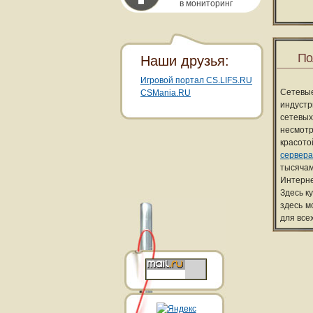
в мониторинг
По
Наши друзья:
Игровой портал CS.LIFS.RU
Сетевы
CSMania.RU
индуст
сетевых
несмотр
красот
сервера
тысячам
Интерне
Здесь к
здесь м
для все