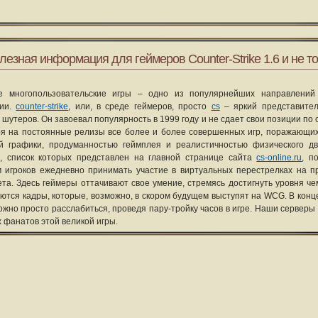
лезная информация для геймеров Counter-Strike 1.6 и не то
е многопользовательские игры – одно из популярнейших направлений
рии.
counter-strike
, или, в среде геймеров, просто
cs
– яркий представите
 шутеров. Он завоевал популярность в 1999 году и не сдает свои позиции по 
я на постоянные релизы все более и более совершенных игр, поражающих
ой графики, продуманностью геймплея и реалистичностью физического д
, список которых представлен на главной странице сайта
cs-online.ru
, п
 игроков ежедневно принимать участие в виртуальных перестрелках на п
та. Здесь геймеры оттачивают свое умение, стремясь достигнуть уровня че
уются кадры, которые, возможно, в скором будущем выступят на WCG. В конце
ожно просто расслабиться, проведя пару-тройку часов в игре. Наши серверы
х фанатов этой великой игры.