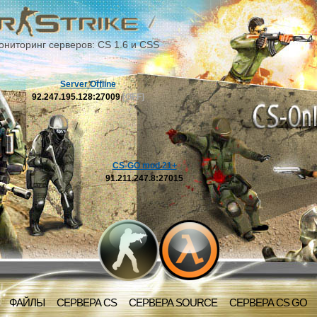
ониторинг серверов: CS 1.6 и CSS
Server Offline
92.247.195.128:27009
[OFF]
CS-GO mod 21+
91.211.247.8:27015
ФАЙЛЫ
СЕРВЕРА CS
СЕРВЕРА SOURCE
СЕРВЕРА CS GO