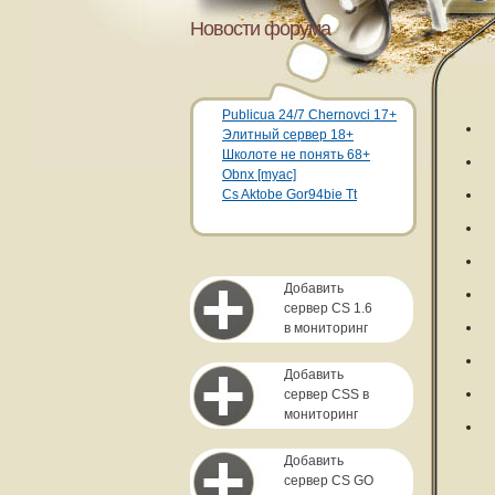
Новости форума
Publicua 24/7 Chernovci 17+
Элитный сервер 18+
Школоте не понять 68+
Obnx [myac]
Cs Aktobe Gor94bie Tt
Добавить
сервер CS 1.6
в мониторинг
Добавить
сервер CSS в
мониторинг
Добавить
сервер CS GO