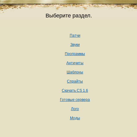
Выберите раздел.
Патчи
Звуки
Программы
Античиты
Шаблоны
Спрайты
Скачать CS 1.6
Готовые сервера
Лого
Моды