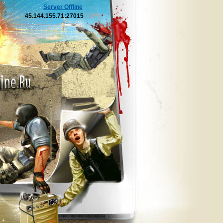
Server Offline
45.144.155.71:27015
[OFF]