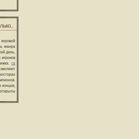
лько..
 игровой
ль жанра
сей день,
 игроков
вижка.
cs
озволяют
росторах
мпионов.
 концов,
 открыты