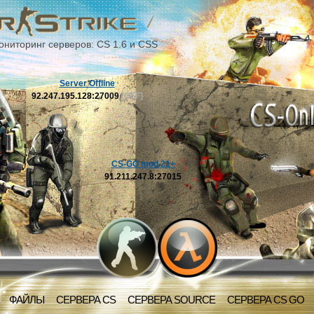
ониторинг серверов: CS 1.6 и CSS
Server Offline
92.247.195.128:27009
[OFF]
CS-GO mod 21+
91.211.247.8:27015
ФАЙЛЫ
СЕРВЕРА CS
СЕРВЕРА SOURCE
СЕРВЕРА CS GO