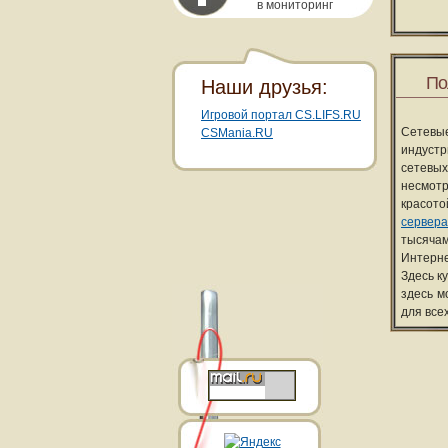
в мониторинг
По
Наши друзья:
Игровой портал CS.LIFS.RU
Сетевы
CSMania.RU
индуст
сетевых
несмотр
красот
сервера
тысячам
Интерне
Здесь к
здесь м
для все