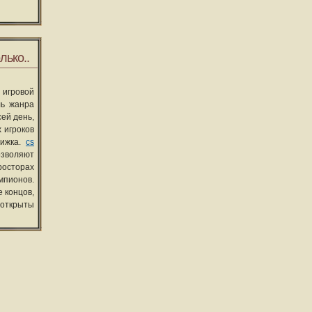
лько..
 игровой
ль жанра
сей день,
 игроков
вижка.
cs
озволяют
росторах
мпионов.
 концов,
 открыты