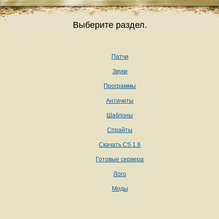
Выберите раздел.
Патчи
Звуки
Программы
Античиты
Шаблоны
Спрайты
Скачать CS 1.6
Готовые сервера
Лого
Моды