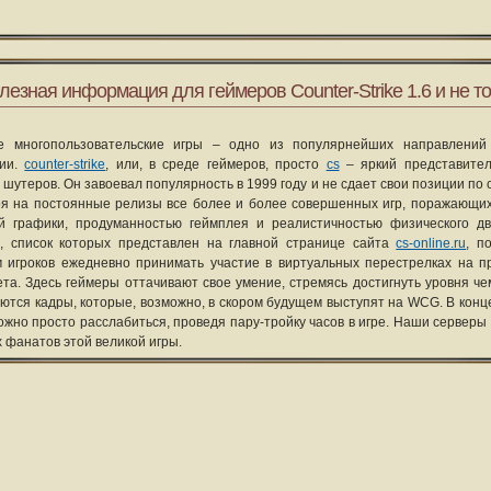
лезная информация для геймеров Counter-Strike 1.6 и не то
е многопользовательские игры – одно из популярнейших направлений
рии.
counter-strike
, или, в среде геймеров, просто
cs
– яркий представите
 шутеров. Он завоевал популярность в 1999 году и не сдает свои позиции по 
я на постоянные релизы все более и более совершенных игр, поражающих
ой графики, продуманностью геймплея и реалистичностью физического д
, список которых представлен на главной странице сайта
cs-online.ru
, п
 игроков ежедневно принимать участие в виртуальных перестрелках на п
та. Здесь геймеры оттачивают свое умение, стремясь достигнуть уровня че
уются кадры, которые, возможно, в скором будущем выступят на WCG. В конце
ожно просто расслабиться, проведя пару-тройку часов в игре. Наши серверы
х фанатов этой великой игры.