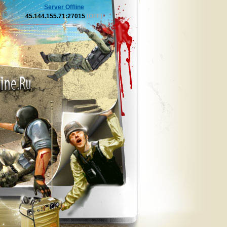
Server Offline
45.144.155.71:27015
[OFF]