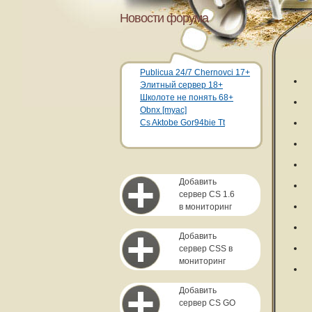
Новости форума
Publicua 24/7 Chernovci 17+
Элитный сервер 18+
Школоте не понять 68+
Obnx [myac]
Cs Aktobe Gor94bie Tt
Добавить
сервер CS 1.6
в мониторинг
Добавить
сервер CSS в
мониторинг
Добавить
сервер CS GO