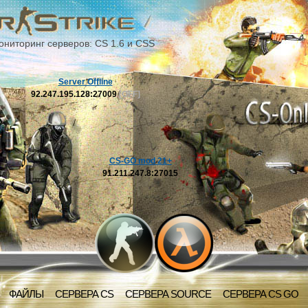
ониторинг серверов: CS 1.6 и CSS
Server Offline
92.247.195.128:27009
[OFF]
CS-GO mod 21+
91.211.247.8:27015
ФАЙЛЫ
СЕРВЕРА CS
СЕРВЕРА SOURCE
СЕРВЕРА CS GO