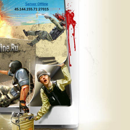
Server Offline
45.144.155.71:27015
[OFF]