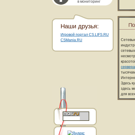
в мониторинг
По
Наши друзья:
Игровой портал CS.LIFS.RU
Сетевы
CSMania.RU
индуст
сетевых
несмотр
красот
сервера
тысячам
Интерне
Здесь к
здесь м
для все