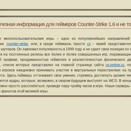
лезная информация для геймеров Counter-Strike 1.6 и не то
е многопользовательские игры – одно из популярнейших направлений
рии.
counter-strike
, или, в среде геймеров, просто
cs
– яркий представите
 шутеров. Он завоевал популярность в 1999 году и не сдает свои позиции по 
я на постоянные релизы все более и более совершенных игр, поражающих
ой графики, продуманностью геймплея и реалистичностью физического д
, список которых представлен на главной странице сайта
cs-online.ru
, п
 игроков ежедневно принимать участие в виртуальных перестрелках на п
та. Здесь геймеры оттачивают свое умение, стремясь достигнуть уровня че
уются кадры, которые, возможно, в скором будущем выступят на WCG. В конце
ожно просто расслабиться, проведя пару-тройку часов в игре. Наши серверы
х фанатов этой великой игры.