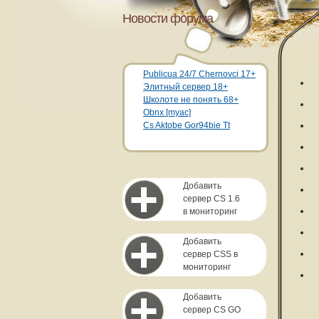
Новости форума
Publicua 24/7 Chernovci 17+
Элитный сервер 18+
Школоте не понять 68+
Obnx [myac]
Cs Aktobe Gor94bie Tt
Добавить
сервер CS 1.6
в мониторинг
Добавить
сервер CSS в
мониторинг
Добавить
сервер CS GO