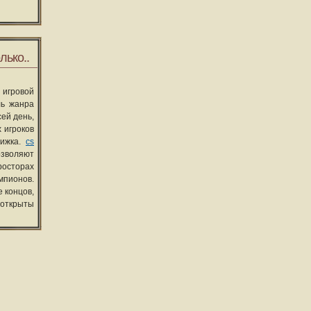
лько..
 игровой
ль жанра
сей день,
 игроков
вижка.
cs
озволяют
росторах
мпионов.
 концов,
 открыты