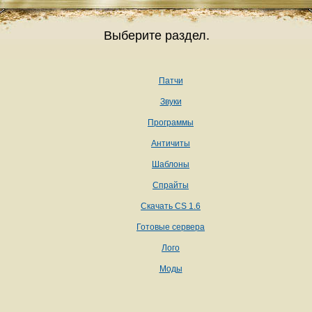
Выберите раздел.
Патчи
Звуки
Программы
Античиты
Шаблоны
Спрайты
Скачать CS 1.6
Готовые сервера
Лого
Моды