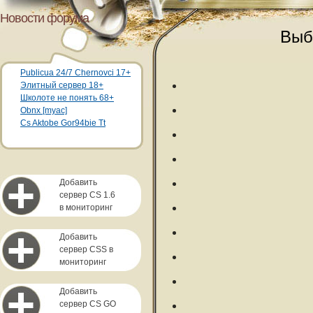
Новости форума
Выб
Publicua 24/7 Chernovci 17+
Элитный сервер 18+
Школоте не понять 68+
Obnx [myac]
Cs Aktobe Gor94bie Tt
Добавить
сервер CS 1.6
в мониторинг
Добавить
сервер CSS в
мониторинг
Добавить
сервер CS GO