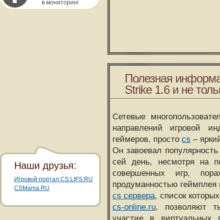
в мониторинг
Полезная информа
Strike 1.6 и не толь
Сетевые многопользовате
направлений игровой и
геймеров, просто
cs
– ярки
Он завоевал популярность 
сей день, несмотря на 
Наши друзья:
совершенных игр, пора
Игровой портал CS.LIFS.RU
продуманностью геймплея 
CSMania.RU
cs сервера
, список которы
cs-online.ru
, позволяют т
участие в виртуальных п