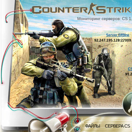
Мониторинг серверов: CS 1
Server Offline
92.247.195.128:2700
C
91.
ФАЙЛЫ
СЕРВЕРА CS