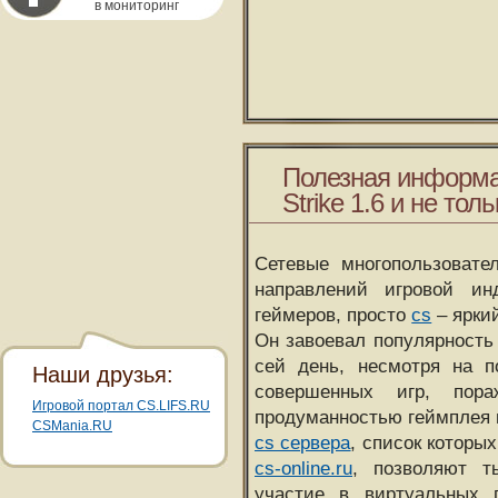
в мониторинг
Полезная информа
Strike 1.6 и не толь
Сетевые многопользовате
направлений игровой и
геймеров, просто
cs
– ярки
Он завоевал популярность 
сей день, несмотря на 
Наши друзья:
совершенных игр, пора
Игровой портал CS.LIFS.RU
продуманностью геймплея 
CSMania.RU
cs сервера
, список которы
cs-online.ru
, позволяют т
участие в виртуальных п