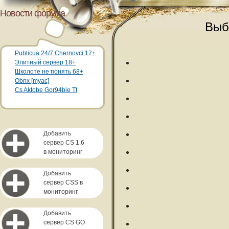
Новости форума
Выб
Publicua 24/7 Chernovci 17+
Элитный сервер 18+
Школоте не понять 68+
Obnx [myac]
Cs Aktobe Gor94bie Tt
Добавить
сервер CS 1.6
в мониторинг
Добавить
сервер CSS в
мониторинг
Добавить
сервер CS GO