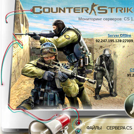
Мониторинг серверов: CS 1
Server Offline
92.247.195.128:2700
C
91.
ФАЙЛЫ
СЕРВЕРА CS