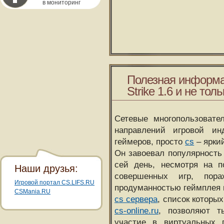
в мониторинг
Полезная информа
Strike 1.6 и не толь
Сетевые многопользовате
направлений игровой и
геймеров, просто
cs
– ярки
Он завоевал популярность 
сей день, несмотря на 
Наши друзья:
совершенных игр, пора
Игровой портал CS.LIFS.RU
продуманностью геймплея 
CSMania.RU
cs сервера
, список которы
cs-online.ru
, позволяют т
участие в виртуальных п