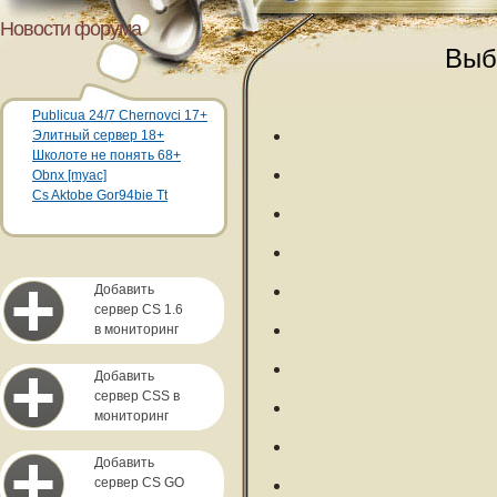
Новости форума
Выб
Publicua 24/7 Chernovci 17+
Элитный сервер 18+
Школоте не понять 68+
Obnx [myac]
Cs Aktobe Gor94bie Tt
Добавить
сервер CS 1.6
в мониторинг
Добавить
сервер CSS в
мониторинг
Добавить
сервер CS GO