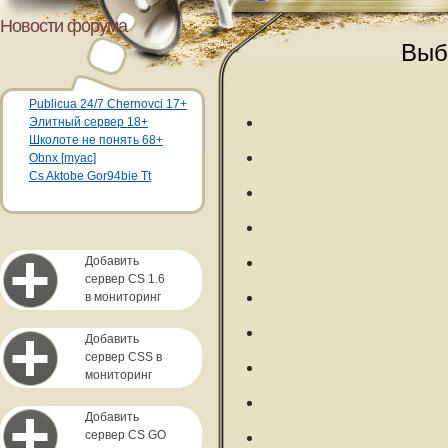
Новости форума
Выб
Publicua 24/7 Chernovci 17+
Элитный сервер 18+
Школоте не понять 68+
Obnx [myac]
Cs Aktobe Gor94bie Tt
Добавить
сервер CS 1.6
в мониторинг
Добавить
сервер CSS в
мониторинг
Добавить
сервер CS GO