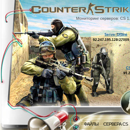
Мониторинг серверов: CS 1
Server Offline
92.247.195.128:2700
C
91.
ФАЙЛЫ
СЕРВЕРА CS