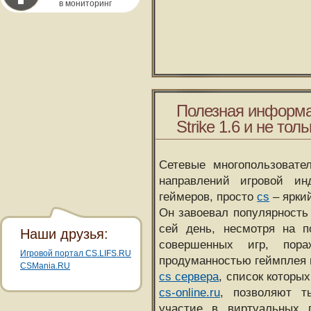
в мониторинг
Полезная информа
Strike 1.6 и не толь
Сетевые многопользовате
направлений игровой и
геймеров, просто
cs
– ярки
Он завоевал популярность 
сей день, несмотря на 
Наши друзья:
совершенных игр, пора
Игровой портал CS.LIFS.RU
продуманностью геймплея 
CSMania.RU
cs сервера
, список которы
cs-online.ru
, позволяют т
участие в виртуальных п