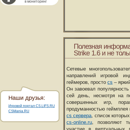
в мониторинг
Полезная информа
Strike 1.6 и не толь
Сетевые многопользовате
направлений игровой и
геймеров, просто
cs
– ярки
Он завоевал популярность 
сей день, несмотря на 
Наши друзья:
совершенных игр, пора
Игровой портал CS.LIFS.RU
продуманностью геймплея 
CSMania.RU
cs сервера
, список которы
cs-online.ru
, позволяют т
участие в виртуальных п