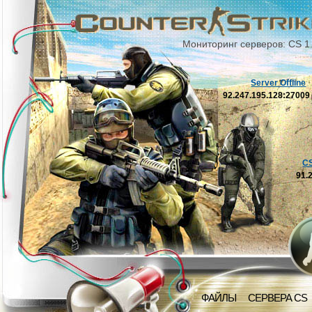
Мониторинг серверов: CS 1
Server Offline
92.247.195.128:2700
C
91.
ФАЙЛЫ
СЕРВЕРА CS