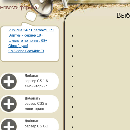
Новости форума
Выб
Publicua 24/7 Chernovci 17+
Элитный сервер 18+
Школоте не понять 68+
Obnx [myac]
Cs Aktobe Gor94bie Tt
Добавить
сервер CS 1.6
в мониторинг
Добавить
сервер CSS в
мониторинг
Добавить
сервер CS GO