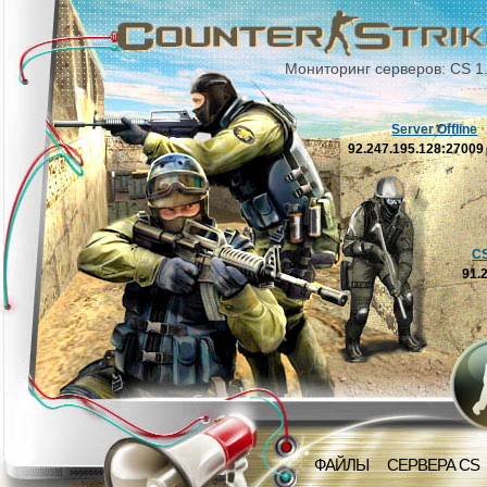
Мониторинг серверов: CS 1
Server Offline
92.247.195.128:2700
C
91.
ФАЙЛЫ
СЕРВЕРА CS