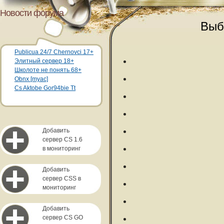
Новости форума
Выб
Publicua 24/7 Chernovci 17+
Элитный сервер 18+
Школоте не понять 68+
Obnx [myac]
Cs Aktobe Gor94bie Tt
Добавить
сервер CS 1.6
в мониторинг
Добавить
сервер CSS в
мониторинг
Добавить
сервер CS GO