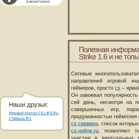
в мониторинг
Полезная информа
Strike 1.6 и не толь
Сетевые многопользовате
направлений игровой и
геймеров, просто
cs
– ярки
Он завоевал популярность 
сей день, несмотря на 
Наши друзья:
совершенных игр, пора
Игровой портал CS.LIFS.RU
продуманностью геймплея 
CSMania.RU
cs сервера
, список которы
cs-online.ru
, позволяют т
участие в виртуальных п