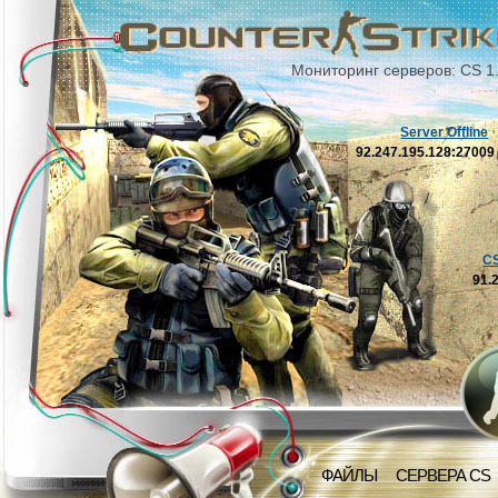
Мониторинг серверов: CS 1
Server Offline
92.247.195.128:2700
C
91.
ФАЙЛЫ
СЕРВЕРА CS