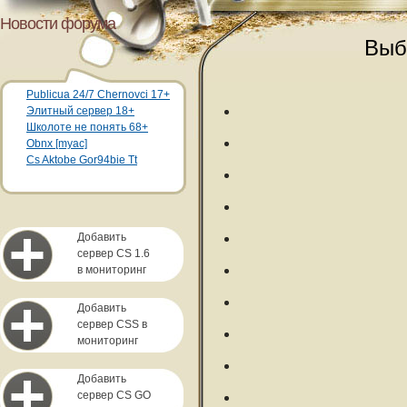
Новости форума
Выб
Publicua 24/7 Chernovci 17+
Элитный сервер 18+
Школоте не понять 68+
Obnx [myac]
Cs Aktobe Gor94bie Tt
Добавить
сервер CS 1.6
в мониторинг
Добавить
сервер CSS в
мониторинг
Добавить
сервер CS GO