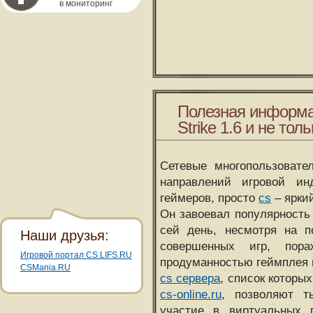
в мониторинг
Полезная информа
Strike 1.6 и не толь
Сетевые многопользовате
направлений игровой и
геймеров, просто
cs
– ярки
Он завоевал популярность 
сей день, несмотря на 
Наши друзья:
совершенных игр, пора
Игровой портал CS.LIFS.RU
продуманностью геймплея 
CSMania.RU
cs сервера
, список которы
cs-online.ru
, позволяют т
участие в виртуальных п