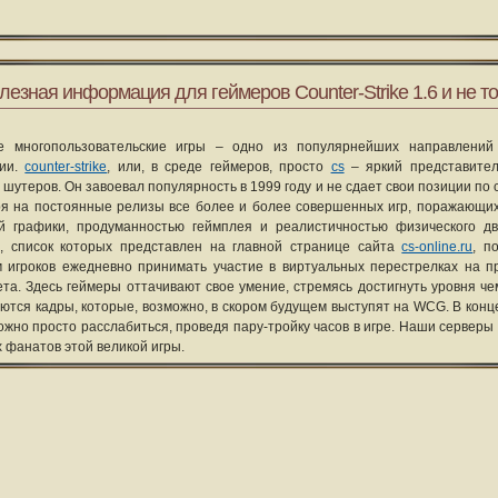
лезная информация для геймеров Counter-Strike 1.6 и не то
е многопользовательские игры – одно из популярнейших направлений
рии.
counter-strike
, или, в среде геймеров, просто
cs
– яркий представите
 шутеров. Он завоевал популярность в 1999 году и не сдает свои позиции по 
я на постоянные релизы все более и более совершенных игр, поражающих
ой графики, продуманностью геймплея и реалистичностью физического д
, список которых представлен на главной странице сайта
cs-online.ru
, п
 игроков ежедневно принимать участие в виртуальных перестрелках на п
та. Здесь геймеры оттачивают свое умение, стремясь достигнуть уровня че
уются кадры, которые, возможно, в скором будущем выступят на WCG. В конце
ожно просто расслабиться, проведя пару-тройку часов в игре. Наши серверы
х фанатов этой великой игры.