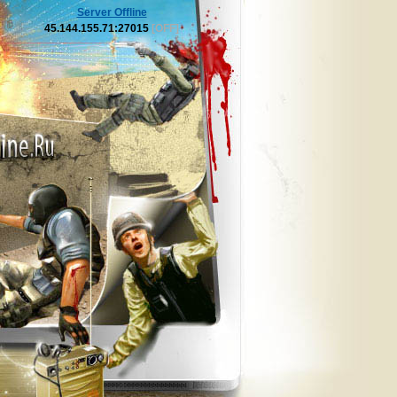
Server Offline
45.144.155.71:27015
[OFF]