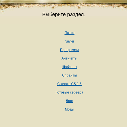
Выберите раздел.
Патчи
Звуки
Программы
Античиты
Шаблоны
Спрайты
Скачать CS 1.6
Готовые сервера
Лого
Моды