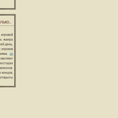
лько..
 игровой
ль жанра
сей день,
 игроков
вижка.
cs
озволяют
росторах
мпионов.
 концов,
 открыты