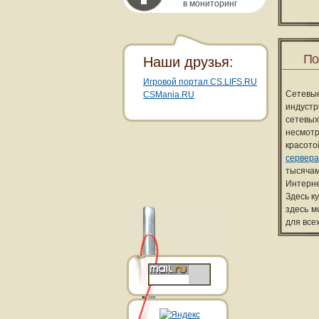
в мониторинг
По
Наши друзья:
Игровой портал CS.LIFS.RU
Сетевы
CSMania.RU
индуст
сетевых
несмотр
красот
сервера
тысячам
Интерне
Здесь к
здесь м
для все