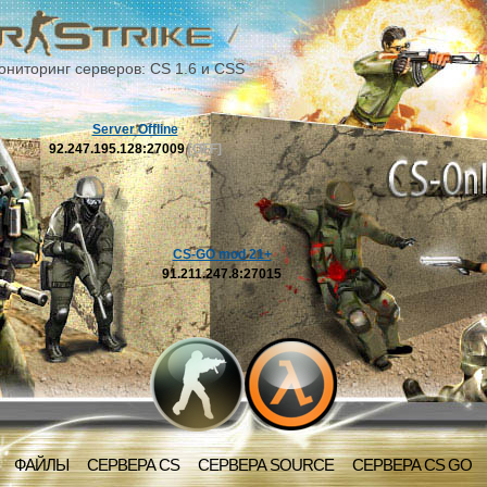
ониторинг серверов: CS 1.6 и CSS
Server Offline
92.247.195.128:27009
[OFF]
CS-GO mod 21+
91.211.247.8:27015
ФАЙЛЫ
СЕРВЕРА CS
СЕРВЕРА SOURCE
СЕРВЕРА CS GO