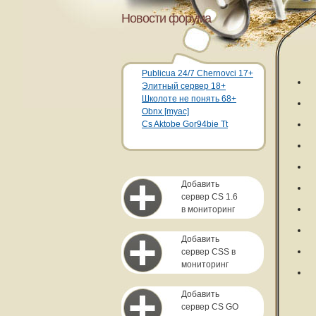
Новости форума
Publicua 24/7 Chernovci 17+
Элитный сервер 18+
Школоте не понять 68+
Obnx [myac]
Cs Aktobe Gor94bie Tt
Добавить
сервер CS 1.6
в мониторинг
Добавить
сервер CSS в
мониторинг
Добавить
сервер CS GO